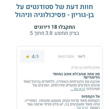
חוות דעת של סטודנטים על
בן-גוריון - פסיכולוגיה וניהול
התקבלו
18
דירוגים
בציון ממוצע:
3.8
מתוך
5
4
5/
ליאור
09/07/2026
אוניברסיטת בן גוריון
מה אתה אוהב/לא אוהב במוסד
הלימודים?
אוהבת את החברתיות והאווירה, הלימודים בניהול מאוד
מהנים והמרצים אנושיים ומדהימים. המרצים של
פסיכולוגי
קרא עוד...
על הקמפוס
הקמפוס מאוד מרווח ונעים, מושקע ומטופח. הספרייה
נוחה מאוד ומשקיעים בה, יש מלא סניפי ארומה ועוד
רשתות
קרא עוד...