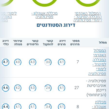
המסלול האקדמי
מכללת אשקלון -
לימודי פסיכ
המכללה למינהל -
פסיכולוגיה
האוניבר
לימודי פסיכולוגיה
הפתו
דירוג הסטודנטים
מספר
דירוג
קושי
קושי
שירותי
דירוג
מסלול
מדרגים
מרצים
להתקבל
הלימודים
מנהלה
כללי
המסלול
האקדמי
המכללה
7
4.7
4.0
4.3
3.0
4.1
למינהל -
לימודי
פסיכולוגיה
פסיכולוגיה -
אוניברסיטת
27
4.6
4.2
4.3
2.6
4.1
רייכמן
(הבינתחומי)
מכללת
אשקלון -
8
4.4
4.1
4.1
3.4
4.1