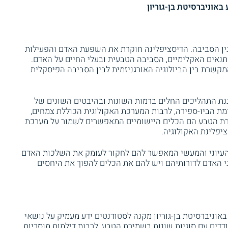
אוניברסיטת בן-גוריון
בין הסביבה. הדיסציפלינה חוקרת את השפעת האדם והפעילות
נאים האקלימיים, הסביבה הטבעית ובעלי החיים על האדם.
קשרת בין הביולוגיה האורגניזמית לבין הסביבה הפיסקלית
נת התהליכים החלים ברמות השונות ובהיבטים השונים של
ת הביו-ספירה, לרבות המערכת האקולוגית הכוללת צמחים,
מירת הטבע הם הכלים היישומיים המאפשרים לשמור על מערכת
ציפלינת האקולוגיה.
העיוני והמעשי המאפשר להם לחקור לעומק את השלכות האדם
י האדם לדורותיהם ויש להם את הכלים להפוך את היחסים
אוניברסיטת בן-גוריון מקנה לסטודנטים ידע מעמיק על נושאי
דים עם סוגיות שונות בשמירת הטבע, לרבות דילמות מוסריות