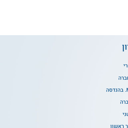
ן
י
ני
 ראשון