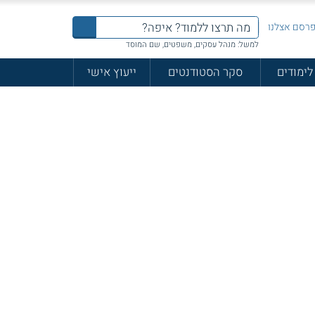
רסם אצלנו
למשל: מנהל עסקים, משפטים, שם המוסד
לימודים
סקר הסטודנטים
ייעוץ אישי