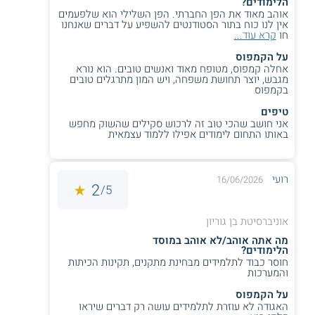
הלימודים?
יכולים להתקבל מועמדים שציון הפסיכומטרי שלהם נמוך מן הסף
אוהב מאוד את הפן החברתי. הפן השלילי הוא שלפעמים
הנדרש, אך ברשותם ציון גבוה בסכם הכמותי של הבחינה. כמו כן,
אין לנו כוח בתור הסטודנטים להשפיע על דברים שאנחנו
המועמדים נדרשים לציון גבוה
בבגרות במתמטיקה
ברמת 4 או 5
חו
קרא עוד...
יחידות לימוד. מומלץ לפנות אל מוסד הלימוד ישירות כדי לקבל
את הפרטים המדויקים לגבי תנאי הקבלה ללימודים.
על הקמפוס
אחלה קמפוס, מטופח מאוד ואנשים טובים. הוא נורא
מגבש, יוצר תחושת משפחה, ויש המון מתרגלים טובים
תעודה
בקמפוס
סטודנטים שעומדים בהצלחה בכל חובותיהם מקבלים תואר ראשון
טיפים
BA בוגר בכלכלה וסטטיסטיקה, מטעם אוניברסיטת בן-גוריון בנגב.
אני חושב שהכי טוב זה לרכוש סקילים שהשוק מחפש
יש לציין כי הקורסים בתחום מדעי הנתונים מצוינים על גבי גיליון
באותו התחום לימודים אפילו ללמוד עצמאית
הציונים בלבד ולא על גבי התואר.
רועי
16/06/2026
2
** לתשומת לבך נכונות המידע עלולה להשתנות
5/
מעת לעת. המידע המוצג כאן נכתב ונערך על ידי
צוות האתר. למען הסר ספק בין האתר למוסד
אוניברסיטת בן גוריון
הלימודים לא מתקיים קשר מכל סוג שהוא.
מה אתה אוהב/לא אוהב במוסד
הלימודים?
חוסר כבוד לתלמידים מבחינת מתקנים, תקינות הכיתות
והמערכות
למידע נוסף לחצו:
אוניברסיטת בן-גוריון בנגב
על הקמפוס
האגודה לא עוזרת לתלמידים עושה רק דברים שיראו