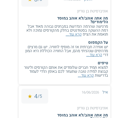
כלכלה יישומית לכלכלנים
מאגרי מידע גדולים ותחקורם
אוניברסיטת בן גוריון
ועוד
מה אתה אוהב/לא אוהב במוסד
הלימודים?
מרגישה שהרמה הנדרשת במבחנים גבוהה מאוד אבל
על מוסד הלימוד
רמת ההשקה בסטודנטים בחלק מהקורסים נמוכה ולא
תואמת את הציפ
קרא עוד...
לימודי כלכלה באוניברסיטת בן-גוריון מתקיימים במסלולים מובנים
על הקמפוס
נוספים, כגון לימודי כלכלה וניהול במסלול מובנה עם לימודי מדעי
יש אווירה חברתית אז זה מוסיף לחוויה. יש גם מרצים
ההתנהגות ולימודי כלכלה ומתמטיקה. כמו כן, מתקיימות תכניות
מדהימים שנהניתי מהם, אבל החוויה הכוללת היא המון
ללימודי כלכלה וחשבונאות
ולימודי כלכלה ומנהל עסקים.
דרי
קרא עוד...
סטודנטים מצטיינים יכולים ללמוד במסלול ישיר לתואר שני
בכלכלה, שאורכו כארבע שנים.
טיפים
למצוא תמיד חברים שלומדים את אותם הקורסים וליצור
קבוצת למידה טובה שתעזור לכם באופן הדדי לעמוד
באוניברסיטה מתקיימים לימודים במגוון תחומים נוספים, כגון
בדרישות
קרא עוד...
הנדסה, ניהול, מדעי הבריאות, מדעי הרוח ועוד. סטודנטים יכולים
להמשיך לפתח את הידע וכישורי המחקר שברשותם בתארים
מתקדמים, שבהם משולבת התנסות במעבדות ובמרכזי המחקר
השונים הפועלים במוסד הלימוד.
איל
16/06/2026
4
5/
תנאי קבלה
אוניברסיטת בן גוריון
בקבלה למסלול דו חוגי זה, מביאים בחשבון את הציון של
המועמדים בפסיכומטרי ואת ממוצע הבגרויות. במקרים מסוימים
מה אתה אוהב/לא אוהב במוסד