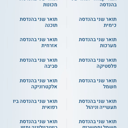
תקשורת. בוגרים מצטיינים מתחומים קרובים יכולים גם כן להגיש
בהנדסה
מכונות
את מועמדותם, ישנו יתרון למועמדים שעסקו בתחום המרחב
המקוון בצבא או בתעשייה.
תואר שני בהנדסה
תואר שני בהנדסת
תעודה
כימית
תוכנה
בוגרי התכנית מקבלים תואר מוסמך בהנדסת מערכות מידע
תואר שני בהנדסת
תואר שני בהנדסה
בהתמחות סייבר ואבטח המרחב המקוון מטעם אוניברסיטת בן
גוריון.
מערכות
אזרחית
תואר שני בהנדסת
תואר שני בהנדסת
** לתשומת לבך נכונות המידע עלולה להשתנות
פלסטיקה
סביבה
מעת לעת. המידע המוצג כאן נכתב ונערך על ידי
צוות האתר. למען הסר ספק בין האתר למוסד
תואר שני בהנדסת
תואר שני בהנדסת
הלימודים לא מתקיים קשר מכל סוג שהוא.
חשמל
אלקטרוניקה
למידע נוסף לחצו:
אוניברסיטת בן-גוריון בנגב
תואר שני בהנדסת
תואר שני בהנדסה ביו
תעשייה וניהול
רפואית
תואר שני בהנדסת
תואר שני בהנדסת
חשמל ומחשבים
ביוטכנולוגיה ומזון