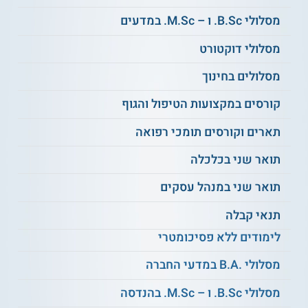
מסלולי B.Sc. ו – M.Sc. במדעים
הסטודנטים בוחרים אחת משתי מגמות אפשריות – המגמה
לעקרונות אבטחת מידע ומימושם, מגמה הנמצאת תחת אחריותו
של החוג למדעי המחשב והפקולטה למדעי הטבע; והמגמה
מסלולי דוקטורט
לאבטחת מידע יישומית, הנמצאת תחת אחריותו של החוג להנדסת
מערכות מידע והפקולטה
להנדסה
.
מסלולים בחינוך
קורסים במקצועות הטיפול והגוף
קראו עוד על
תואר שני בסייבר
תארים וקורסים תומכי רפואה
מתכונת הלימוד
תואר שני בכלכלה
התכנית בנויה מקורסי חובה, מקורסי בחירה ומסמינר מחלקתי. כמו
תואר שני במנהל עסקים
כן, כדי לקבל את התואר יש להגיש עבודת תזה מחקרית.
תנאי קבלה
נושאי הלימוד
לימודים ללא פסיכומטרי
מסלולי .B.A במדעי החברה
קריפטוגרפיה מתקדמת
קוד עוין
מסלולי B.Sc. ו – M.Sc. בהנדסה
ניתוח רשתות חברתיות
סיבוכיות חישוב