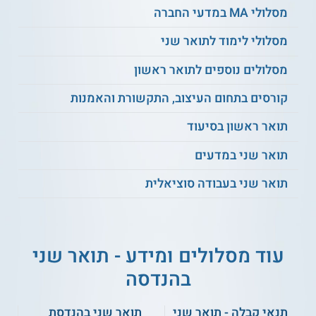
מסלולי MA במדעי החברה
מסלולי לימוד לתואר שני
אבטחת מערכות
למידה חישובית
הפעלה
מסלולים נוספים לתואר ראשון
תכנות מערכות מבוזרות
שיטות לזיהוי תקיפות
קורסים בתחום העיצוב, התקשורת והאמנות
תואר ראשון בסיעוד
אבטחת רשתות
קריפטוגרפיה שימושית
תקשורת
תואר שני במדעים
תואר שני בעבודה סוציאלית
מבוא
לניתוח מערכות
ועוד
מידע
עוד מסלולים ומידע - תואר שני
תנאי קבלה
בהנדסה
המועמדים צריכים להיות בעלי תואר ראשון עם ממוצע 82 לכל
הפחות מאחד החוגים הבאים: מדעי המחשב, הנדסת תוכנה,
הנדסת מחשבים, הנדסת מערכות מידע או הנדסת מערכות
תנאי קבלה - תואר שני
תואר שני בהנדסת