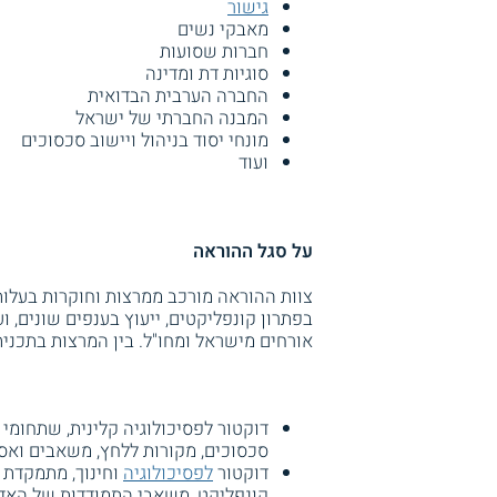
גישור
מאבקי נשים
חברות שסועות
סוגיות דת ומדינה
החברה הערבית הבדואית
המבנה החברתי של ישראל
מונחי יסוד בניהול ויישוב סכסוכים
ועוד
על סגל ההוראה
צוות ההוראה מורכב ממרצות וחוקרות בעלות
בפתרון קונפליקטים, ייעוץ בענפים שונים, ו
אורחים מישראל ומחו"ל. בין המרצות בתכנית
דוקטור לפסיכולוגיה קלינית, שתחומי 
סכסוכים, מקורות ללחץ, משאבים ואס
דוקטור
לפסיכולוגיה
וחינוך, מתמקדת 
קונפליקט, משאבי התמודדות של האדם 