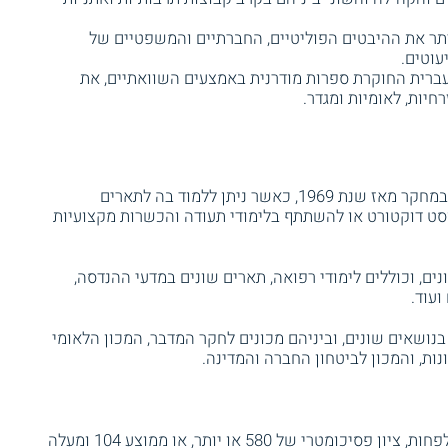
יתר את ההיבטים הפוליטיים, החברתיים והמשפטיים של
עוטים.
ברית החוקרת ספרות מודרנית באמצעים השוואתיים, את
יות, לאומיות ומגדר.
אוניברסיטת בן-גוריון בנגב עוסקת בהוראה ובמחקר מאז שנת 1969, כאשר ניתן ללמוד בה לתארים
סט דוקטורט או להשתתף בלימודי תעודה והכשרות מקצועיות
ים, וכוללים לימודי רפואה, תארים שונים במדעי ההנדסה,
ועוד.
נושאים שונים, וביניהם מכונים לחקר המדבר, המכון הלאומי
נות, והמכון לביטחון החברה והמדינה.
הקבלה לתכנית מותנית בציון סכם של 580 לפחות, ציון פסיכומטרי של 580 או יותר, או ממוצע 104 ומעלה