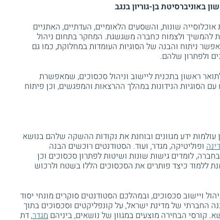
ן באוניברסיטת בן-גוריון בנגב
 אוכלוסייה שונות, והשסעים הלאומיים, העדתיים, האתניים
ת להמשיך ולצמוח כחברה משגשגת. המחקר בתחום ניהול
פשר ניתוח והבנה של הסוגיות העומדות במחלוקת, כמו גם
ם ולפתרון שלהם.
לתואר ראשון בתכנית ליישוב וניהול סכסוכים, שמאפשרת
עם הסוגיות הנידונות במהלך ההרצאות והמפגשים, וכן פיתוח
 עולמות ידע מגוונים ובוחנת את נקודות ההשקה שלהם בנושא
ינה
ופוליטיקה, מגדר, ועוד. הסטודנטים רוכשים הבנה
בחברה, לומדים גישות שונות ושיטות לפתרון סכסוכים וכן
ת ללמוד כיצד פותרים את הסכסוכים הללו בשטח ולרכוש
הול ויישוב סכסוכים, ובמהלכם הסטודנטים סוקרים מונחי יסוד
נה החברתי של מדינת ישראל, על קונפליקטים וסכסוכים בתוך
א. קורסי הבחירה מוצעים במגוון של נושאים, ביניהם
מגדר
, דת