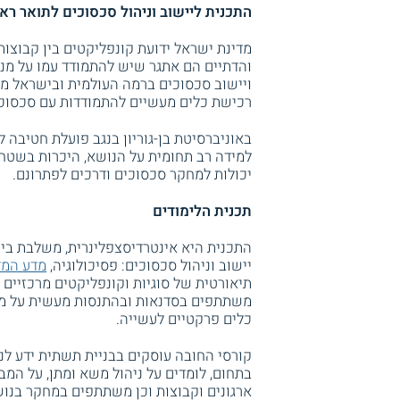
התכנית ליישוב וניהול סכסוכים לתואר ראשו
מדינת ישראל ידועת קונפליקטים בין קבוצות
והדתיים הם אתגר שיש להתמודד עמו על מנ
ויישוב סכסוכים ברמה העולמית ובישראל מא
רכישת כלים מעשיים להתמודדות עם סכסוכי
באוניברסיטת בן-גוריון בנגב פועלת חטיבה 
למידה רב תחומית על הנושא, היכרות בשטח 
יכולות למחקר סכסוכים ודרכים לפתרונם.
תכנית הלימודים
התכנית היא אינטרדיסצפלינרית, משלבת בין
יישוב וניהול סכסוכים: פסיכולוגיה,
מדע המד
תיאורטית של סוגיות וקונפליקטים מרכזיים 
משתתפים בסדנאות ובהתנסות מעשית על מנ
כלים פרקטיים לעשייה.
קורסי החובה עוסקים בבניית תשתית ידע לני
בתחום, לומדים על ניהול משא ומתן, על המב
ארגונים וקבוצות וכן משתתפים במחקר בנוש