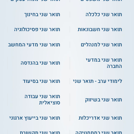
נושאי הלימוד
תואר שני כלכלה
תואר שני בחינוך
תואר שני חשבונאות
תואר שני פסיכולוגיה
שואה וזקנה
תזונת קשישים
תואר שני למנהלים
תואר שני מדעי המחשב
הזקן ומשפחתו
תכנון וניהול תקציב
ניהול ותפעול בתי אבות
תואר שני במדעי
תואר שני בהנדסה
החברה
סוציולוגיה של הבריאות
מוות: משמעות והתייחסות
רשתות חברתיות בעת זקנה
לימודי ערב - תואר שני
תואר שני בסיעוד
זקנה בהלכה ובמורשת היהודית
תיאוריות ניהול בשירותים לזקנים
תואר שני עבודה
ועוד
תואר שני בשיווק
סוציאלית
תואר שני אדריכלות
תואר שני בייעוץ ארגוני
על מוסד הלימודים
תואר שני במתמטיקה
תואר שני תקשורת
אוניברסיטת בן-גוריון בנגב היא מוסד לימודים להשכלה גבוהה שבו