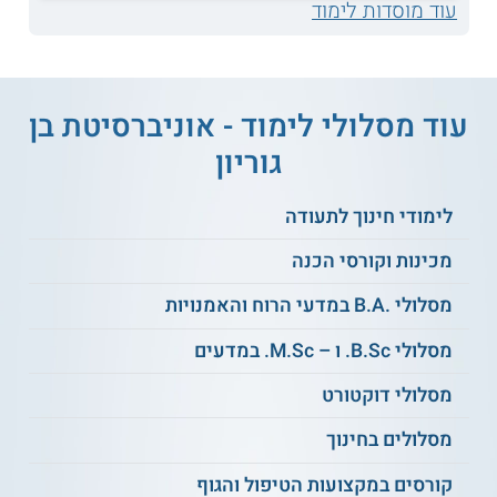
מהמחלקה להנדסת חשמל, לאחר קבלת אישור של ועדת הוראה
עוד מוסדות לימוד
מחלקתית. כמו כן, הם מבצעים מחקר עצמאי לקראת כתיבת התזה
וגם עובדים עליה עם מנחה אישי מן החוג.
נושאי הלימוד
עוד מסלולי לימוד - אוניברסיטת בן
הנושאים שנלמדים במסגרת התכנית כוללים גם:
גוריון
בינה מלאכותית
תכנות לוגי
לימודי חינוך לתעודה
מכינות וקורסי הכנה
מערכות היברידיות
ניווט רובוטים
מסלולי .B.A במדעי הרוח והאמנויות
עיבוד שפה טבעית
למידת מכונה
מסלולי B.Sc. ו – M.Sc. במדעים
מסלולי דוקטורט
עיבוד תמונות ספרתי
עיבוד אילוצים
מסלולים בחינוך
קבלת החלטות ותכנון
מערכות נבונות
קורסים במקצועות הטיפול והגוף