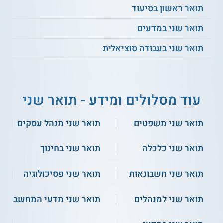
יכולים להתקבל מועמדים מתחומים נוספים שקשורים למדעי
תואר ראשון בסיעוד
המחשב, אשר מחזיקים בהישגים לימודיים גבוהים במיוחד, לפי
החלטת ועדת קבלה ובהתאם למעבר של קורסי השלמה.
תואר שני במדעים
תעודה
תואר שני בעבודה סוציאלית
לסטודנטים אשר משלימים בהצלחה את כל חובות התכנית ניתן
תואר שני מוסמך במדעי המחשב M.Sc. בהתמחות מערכות נבונות
ואוטונומיות מטעם אוניברסיטת בן-גוריון בנגב.
עוד מסלולים ומידע - תואר שני
** לתשומת לבך נכונות המידע עלולה להשתנות
מעת לעת. המידע המוצג כאן נכתב ונערך על ידי
תואר שני משפטים
תואר שני מנהל עסקים
צוות האתר. למען הסר ספק בין האתר למוסד
הלימודים לא מתקיים קשר מכל סוג שהוא.
תואר שני כלכלה
תואר שני בחינוך
תואר שני חשבונאות
תואר שני פסיכולוגיה
למידע נוסף לחצו:
אוניברסיטת בן-גוריון בנגב
תואר שני למנהלים
תואר שני מדעי המחשב