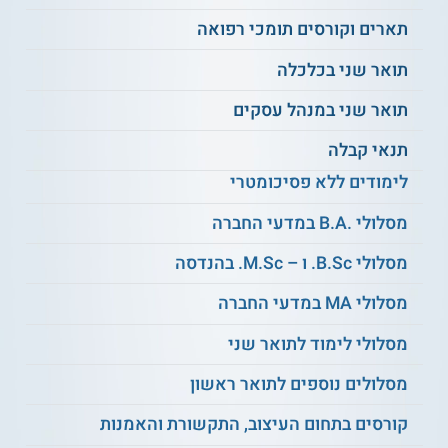
תארים וקורסים תומכי רפואה
ראייה חישובית
סיבוכיות חישוב
וביולוגית
תואר שני בכלכלה
תואר שני במנהל עסקים
אלגוריתמים
ועוד
אבולוציוניים
תנאי קבלה
לימודים ללא פסיכומטרי
על מוסד הלימוד
מסלולי .B.A במדעי החברה
במסגרת התואר השני במדעי המחשב ניתן ללמוד גם בתכנית
מסלולי B.Sc. ו – M.Sc. בהנדסה
לתואר שני בהתמחות ביו אינפורמטיקה. בפקולטה למדעי הטבע
של האוניברסיטה מציעים מסלולים נוספים לתואר שני, כגון
תואר
שני במתמטיקה
,
תואר שני בפיזיקה
, תואר שני במדעי החיים ותואר
מסלולי MA במדעי החברה
שני באבטחת המרחב המקוון, תכנית שנערכת בשיתוף המחלקה
להנדסת מערכות המידע.
מסלולי לימוד לתואר שני
תנאי קבלה
מסלולים נוספים לתואר ראשון
כחלק
מתנאי קבלה לתואר שני במדעי המחשב
במסלול זה על
קורסים בתחום העיצוב, התקשורת והאמנות
המועמדים להיות בוגרי לימודי מדעי המחשב או לימודי ביו
אינפורמטיקה בממוצע ציונים של לפחות 80. במקרים מסוימים,