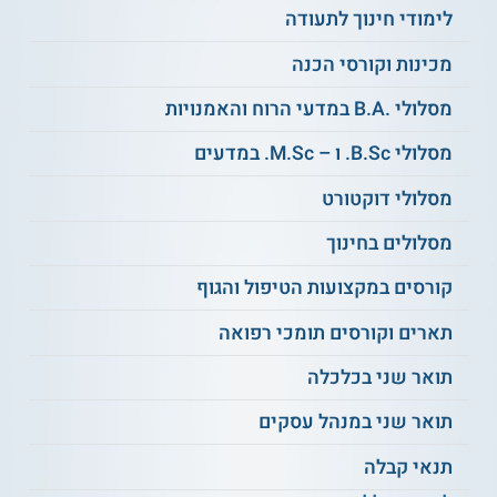
לימודי חינוך לתעודה
תנאי קבלה
מכינות וקורסי הכנה
מסלול זה מיועד לאנשי חינוך מנוסים שמעוניינים להעמיק את
הידע שלהם בתחום תכניות הלימוד והחדשנות בהוראה. כדי
מסלולי .B.A במדעי הרוח והאמנויות
להתקבל לנתיב המחקרי יש צורך בממוצע ציונים של לפחות 90
ובמציאה של מנחה לכתיבת התזה לפני פתיחת התכנית. במסגרת
מסלולי B.Sc. ו – M.Sc. במדעים
תהליך הקבלה יש צורך להציג קורות חיים והמלצות מגורמים
אקדמיים ומקצועיים. כדי לקבל את הפרטים המדויקים לגבי
תנאי
מסלולי דוקטורט
קבלה
מומלץ לפנות ישירות למוסד הלימוד.
מסלולים בחינוך
רוצים להמשיך להתקדם בהוראה? קראו גם על
תואר שני בהערכה ותכנון לימודים
קורסים במקצועות הטיפול והגוף
תארים וקורסים תומכי רפואה
תעודה
תואר שני בכלכלה
תואר שני בחינוך ניתן לבוגרי התכנית שעומדים בכל חובותיהם
ומסיימים את התכנית בהצלחה, מטעם אוניברסיטת בן-גוריון בנגב.
תואר שני במנהל עסקים
תנאי קבלה
** לתשומת לבך נכונות המידע עלולה להשתנות