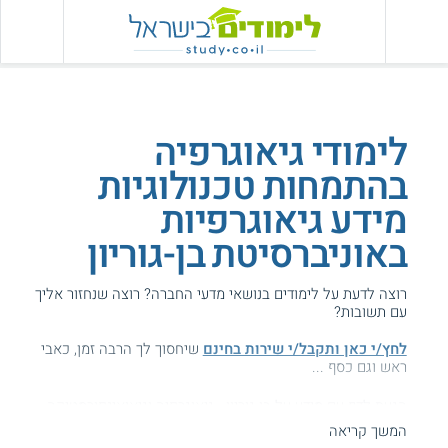
לימודי גיאוגרפיה
בהתמחות טכנולוגיות
מידע גיאוגרפיות
באוניברסיטת בן-גוריון
רוצה לדעת על לימודים בנושאי מדעי החברה? רוצה שנחזור אליך
עם תשובות?
לחץ/י כאן ותקבל/י שירות בחינם
שיחסוך לך הרבה זמן, כאבי
ראש וגם כסף ...
הגעת לדף עם מידע על בן-גוריון - גיאוגרפיה וגיאואינפורמטיקה.
המשך קריאה
המידע באתר הועיל ל87% מהגולשים.