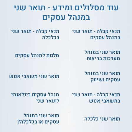
** לתשומת לבך נכונות המידע עלולה להשתנות
עוד מסלולים ומידע - תואר שני
מעת לעת. המידע המוצג כאן נכתב ונערך על ידי
במנהל עסקים
צוות האתר. למען הסר ספק בין האתר למוסד
הלימודים לא מתקיים קשר מכל סוג שהוא.
תנאי קבלה - תואר שני
תנאי קבלה - תואר שני
במנהל עסקים
בכלכלה
למידע נוסף לחצו:
אוניברסיטת בן-גוריון בנגב
תואר שני במנהל
מלגות למנהל עסקים
מערכות בריאות
תואר שני במנהל
תואר שני משאבי אנוש
עסקים ושיווק
תנאי קבלה - תואר שני
מנהל עסקים בינלאומי
במשאבי אנוש
לתואר שני
תואר שני במנהל
תואר שני כלכלה
עסקים או בכלכלה?