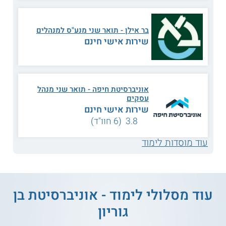
נושאי הלימוד
בר אילן - תואר שני מנע"ס למנהלים
שירות אישי חינם
מדיניות ואסטרטגיה
ניהול שיווק
עקרונות בחשבונאות
חקר שווקים
אוניברסיטת חיפה - תואר שני מנהל
עסקים
אסטרטגיה תחרותית
יזמות עסקית
שירות אישי חינם
3.8 (6 חוו"ד)
אסטרטגיה בינלאומית
ניהול בינלאומי
עוד מוסדות לימוד
ניהול מותגים גלובליים
יסודות במימון
עוד מסלולי לימוד - אוניברסיטת בן
מדעי ההתנהגות בניהול
כלכלה ניהולית
גוריון