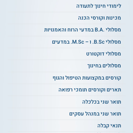
הסתברות וסטטיסטיקה
מיזוגים ורכישות
לימודי חינוך לתעודה
מכינות וקורסי הכנה
עסקים בעולם
עסקים בינלאומיים
האינטרנט
מסלולי .B.A במדעי הרוח והאמנויות
מסלולי B.Sc. ו – M.Sc. במדעים
טכניקות כמותיות
חשיבה אסטרטגית
בניהול
מסלולי דוקטורט
מסלולים בחינוך
שוק ההון
וניתוח ניירות
ועוד
ערך
קורסים במקצועות הטיפול והגוף
תארים וקורסים תומכי רפואה
על מוסד הלימוד
תואר שני בכלכלה
אוניברסיטת בן גוריון בנגב מציעה מגוון רחב של התמחויות, כחלק
מהתואר השני במנהל עסקים. ביניהן ניתן לציין
תואר שני במנהל
תואר שני במנהל עסקים
עסקים בהתמחות בשיווק
, בהתמחות בהתנהגות ארגונית,
בהתמחות במימון וביטוח, בהתמחות ביזמות וניהול היי טק
תנאי קבלה
והתמחות ביזמות חדשנות ומערכות מידע. כמו כן, סטודנטים שאינם
מעוניינים לבחור התמחות לפני תחילת הלימודים, רשאים לבחור