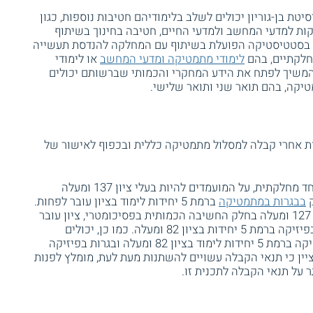
 בן-גוריון יכולים לשלב בלימודיהם חטיבות נוספות, כגון
ת למדעי המחשב ולמדעי החיים, חטיבה בחינוך בשיתוף
בה בסטטיסטיקה הפועלת בשיתוף עם המחלקה להנדסת תעשייה
מחלקתיים, בהם
לימודי מתמטיקה ומדעי המחשב
או לימודי
להמשיך לפתח את הידע המחקרי והכמותי שברשותם יכולים
קה, בהם תואר שני ותואר שלישי.
ות אחרי קבלה למסלול מתמטיקה כללית ובכפוף לאישור של
כדי להתקבל ללימודי המתמטיקה בתכנית החד מחלקתית, על המועמדים להיות בעלי ציון 137 ומעלה
ק
בבגרות במתמטיקה
ברמת 5 יחידות לימוד בציון עובר לפחות.
לחלופין, מתקבלים מועמדים שברשותם ציון 127 ומעלה בחלק החשיבה הכמותית בפסיכומטרי, ציון עובר
בבגרות במתמטיקה ברמת 5 יחידות ובגרות בפיזיקה ברמת 5 יחידות בציון 82 ומעלה. כמו כן, יכולים
להתקבל מועמדים שברשותם בגרות במתמטיקה ברמת 5 יחידות לימוד בציון 82 ומעלה ובגרות בפיזיקה
וד בציון 82 ומעלה. יש לציין כי תנאי הקבלה עשויים להשתנות מעת לעת, מומלץ לפנות
 על תנאי הקבלה לתכנית זו.