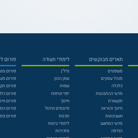
תארים מבוקשים
לימודי תעודה
פורום לי
משפטים
נדל"ן
פורום מנ
מנהל עסקים
שוק ההון
פורום מש
כלכלה
שפות
פורום תק
מדעי ההתנהגות
יופי וטיפוח
פורום כלכ
תקשורת
חינוך
פורום חינו
חינוך והוראה
פיננסים וניהול
פורום הנ
חשבונאות
תכנות
פורום פסי
מדעי המחשב
לימודי ביטוח
הנדסה
מזכירות