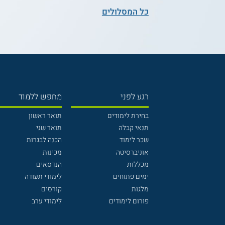
כל המסלולים
רגע לפני
מחפש ללמוד
בחירת לימודים
תואר ראשון
תנאי קבלה
תואר שני
שכר לימוד
הכנה לבגרות
אוניברסיטה
מכינות
מכללות
הנדסאים
ימים פתוחים
לימודי תעודה
מלגות
קורסים
פורום לימודים
לימודי ערב