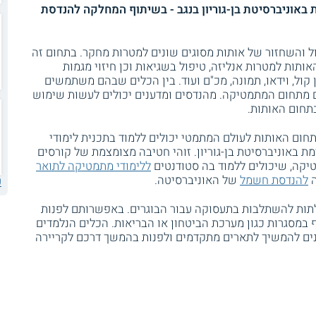
באוניברסיטת בן-גוריון בנגב - בשיתוף המחלקה להנדסת
ול והשחזור של אותות מסוגים שונים למטרות מחקר. בתחום זה
ותות למטרות אנליזה, טיפול בשגיאות וכן חיזוי מגמות
ן קול, וידאו, תמונה, מכ"ם ועוד. בין הכלים שבהם משתמשים
ים מתחום המתמטיקה. מהנדסים ומדענים יכולים לעשות שימוש
תחום האותות.
חום האותות לעולם המתמטי יכולים ללמוד בתכנית לימודי
 באוניברסיטת בן-גוריון. זוהי חטיבה מצומצמת של קורסים
יקה, שיכולים ללמוד בה סטודנטים
ללימודי מתמטיקה לתואר
ה
להנדסת חשמל
של האוניברסיטה.
ע
תות להשתלבות בתעסוקה עבור הבוגרים. באפשרותם לפנות
 במסגרות כגון מערכת הביטחון או הבריאות. הכלים הנלמדים
יינים להמשיך לתארים מתקדמים ולפנות בהמשך דרכם לקריירה