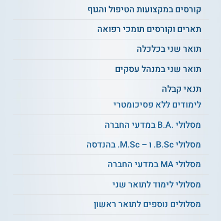
המעלים מודעות מגדרית בקרב הציבור בדרום הארץ.
קורסים במקצועות הטיפול והגוף
החטיבה בלימודי מגדר כוללת קורסים שהיקפם הוא 28 נקודות
תארים וקורסים תומכי רפואה
זכות, ניתן לשלב אותה עם 3 חטיבות נוספות במחלקה הרב
תחומית, או לשלב במסגרת תואר דו מחלקתי - עם עוד חטיבה אחת
תואר שני בכלכלה
מתוך המחלקה הרב תחומית, ומחלקת נוספת.
נושאי הלימוד
תואר שני במנהל עסקים
תנאי קבלה
חברה ומגדר
לימודים ללא פסיכומטרי
דראג פרפורמנס
מין, מגדר ומיניות
מסלולי .B.A במדעי החברה
הפמיניזם בישראל
נשים בעולם הערבי
מסלולי B.Sc. ו – M.Sc. בהנדסה
פילוסופיה פמיניסטית
מבוא לתיאוריות פמיניסטיות
מסלולי MA במדעי החברה
ועוד
מסלולי לימוד לתואר שני
על סגל ההוראה
מסלולים נוספים לתואר ראשון
סגל ההוראה מונה חוקרות ומרצות למגדר המגיעות מתחומי ידע