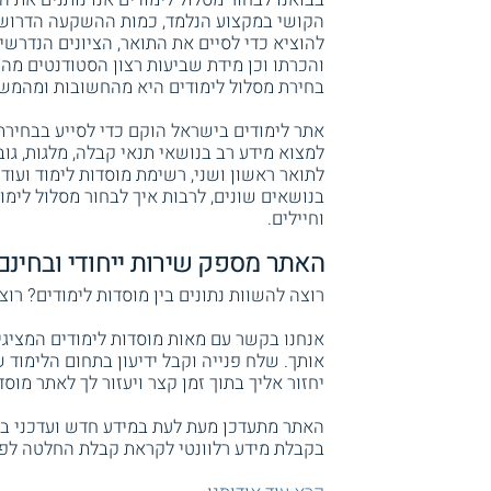
הקושי במקצוע הנלמד, כמות ההשקעה הדרושה,
להוציא כדי לסיים את התואר, הציונים הנדרש
והכרתו וכן מידת שביעות רצון הסטודנטים מ
בחירת מסלול לימודים היא מהחשובות ומהמשפי
אתר לימודים בישראל הוקם כדי לסייע בבחירת
למצוא מידע רב בנושאי תנאי קבלה, מלגות, גובה
לתואר ראשון ושני, רשימת מוסדות לימוד ועוד
בנושאים שונים, לרבות איך לבחור מסלול לימוד
וחיילים.
האתר מספק שירות ייחודי ובחינם
רוצה להשוות נתונים בין מוסדות לימודים? רוצ
אנחנו בקשר עם מאות מוסדות לימודים המציגי
אותך. שלח פנייה וקבל ידיעון בתחום הלימוד
יחזור אליך בתוך זמן קצר ויעזור לך לאתר מו
האתר מתעדכן מעת לעת במידע חדש ועדכני בכל
בקבלת מידע רלוונטי לקראת קבלת החלטה לפנ