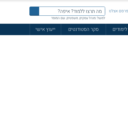
רסם אצלנו
למשל: מנהל עסקים, משפטים, שם המוסד
לימודים
סקר הסטודנטים
ייעוץ אישי