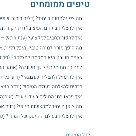
טיפים ממומחים
מה צפוי לתחום בעתיד? (דליה דורנר, שופ
איך להצליח בתחום העיצוב? (ריקי קורי, מ
איך להפוך תחביב למקצוע? (ענת הראל – 
מה הופך מורה למורה טוב? (מיכל דליות, א
ראיית חשבון היא המפתח להצלחה? (פרופ` 
למה רב תחומיות כל כך חשובה? (אתגר קר
איך להתחיל ולהצליח כעצמאי? (רועי גליץ, 
דרכים להצלחה בעולם הטיפול (ורדה רזיאל 
איך ייראו בתי החולים בעוד עשור? (אורנה 
מה צופן העתיד למקצועות היופי? (רוית א
איך להצליח בעולם ההייטק של המחר? (פלי
לכל הטיפים