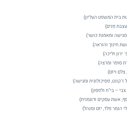
טת בית המשפט העליון)
עצבת פנים)
מגישה ומאמנת כושר)
שת חינוך והוראה)
ירון זליכה)
ת סופר ומרצה)
צלם ויזם)
ז`קונט, פסיכולוגית ומגישה)
צבי – בי"ח ולפסון)
סף, אשת עסקים ודוגמנית)
 הנמר פלד, יזם ומנהל)