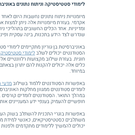
לימודי סטטיסטיקה וניתוח נתונים באוניברס
מיומנויות ניתוח נתונים נחשבות היום לאח
אקדמי. בעזרת מיומנויות אלה ניתן למצות 
ומדיניות. אחד הכלים החשובים בתהליכי ניתו
שנדרש לצד הידע בתכנות, בינה עסקית ופיננ
באוניברסיטת בן-גוריון מתקיימים לימודי סט
הסטודנטים יכולים לשלב
לימודי סטטיסטיק
חוגית. בעזרת שילוב מקצועות רלוונטיים אלה
כלים אלה יכולים להקנות להם יתרון בצאתם
במיוחד.
באפשרות הסטודנטים ללמוד בשילוב
מדעי 
לומדים סטודנטים ממגוון מחלקות האוניברסי
במהלך התואר. הסטודנטים לומדים קורסים ב
חופשיים להעמיק בענפי ידע המעניינים אותם
באפשרות בוגרי התכנית להשתלב בשוק העבו
משתלבים כסטטיסטיקאים, כאנשי למידת מכונ
יכולים להמשיך ללימודים מתקדמים ולפנות 