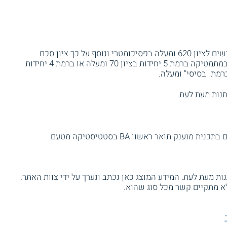
מועמדים המעוניינים להתקבל לתכנית זו נדרשים לציון 620 ומעלה בפסיכומטרי ונוסף על כך ציון סכם
כמותי 620 ומעלה. כמו כן, יש צורך בבגרות במתמטיקה ברמת 5 יחידות בציון 70 ומעלה או ברמת 4 יחידות
נות מעת לעת.
לסטודנטים העומדים בהצלחה בכל חובותיהם בתכנית מוענק תואר ראשון BA בסטטיסטיקה מטעם
ת מעת לעת. המידע המוצג כאן נכתב ונערך על ידי צוות האתר.
א מתקיים קשר מכל סוג שהוא.