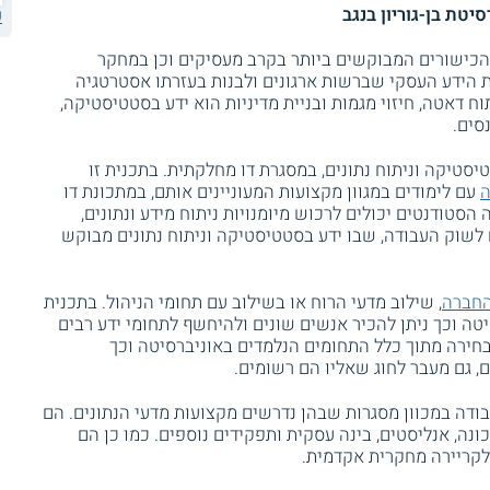
יטת בן-גוריון בנגב
ע
ד הכישורים המבוקשים ביותר בקרב מעסיקים וכן במחקר
את הידע העסקי שברשות ארגונים ולבנות בעזרתו אסטרטגיה
ח דאטה, חיזוי מגמות ובניית מדיניות הוא ידע בסטטיסטיקה,
סים.
טיסטיקה וניתוח נתונים, במסגרת דו מחלקתית. בתכנית זו
ה
עם לימודים במגוון מקצועות המעוניינים אותם, במתכונת דו
 הסטודנטים יכולים לרכוש מיומנויות ניתוח מידע ונתונים,
 לשוק העבודה, שבו ידע בסטטיסטיקה וניתוח נתונים מבוקש
החברה
, שילוב מדעי הרוח או בשילוב עם תחומי הניהול. בתכנית
טה וכך ניתן להכיר אנשים שונים ולהיחשף לתחומי ידע רבים
חירה מתוך כלל התחומים הנלמדים באוניברסיטה וכך
, גם מעבר לחוג שאליו הם רשומים.
דה במכוון מסגרות שבהן נדרשים מקצועות מדעי הנתונים. הם
ה, אנליסטים, בינה עסקית ותפקידים נוספים. כמו כן הם
לקריירה מחקרית אקדמית.