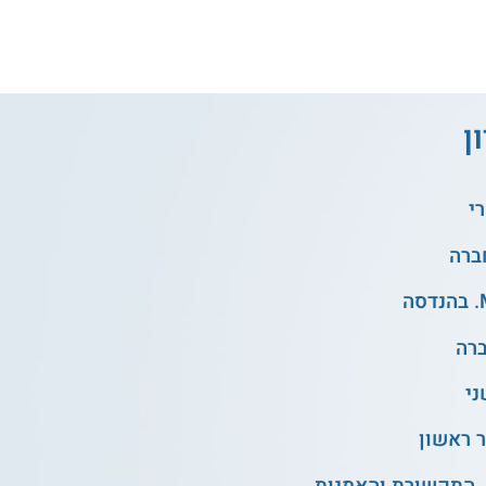
ן
י
ני
 ראשון