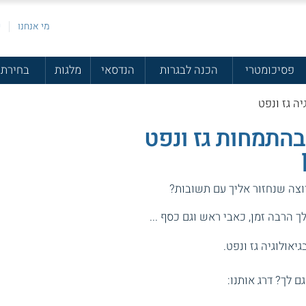
מי אנחנו
פ
פסיכומטרי
הכנה לבגרות
הנדסאי
מלגות
בחירת 
יה גז ונפט
בהתמחות גז ונפט
וצה שנחזור אליך עם תשובות?
 הרבה זמן, כאבי ראש וגם כסף ...
גיאולוגיה גז ונפט.
גם לך? דרג אותנו: