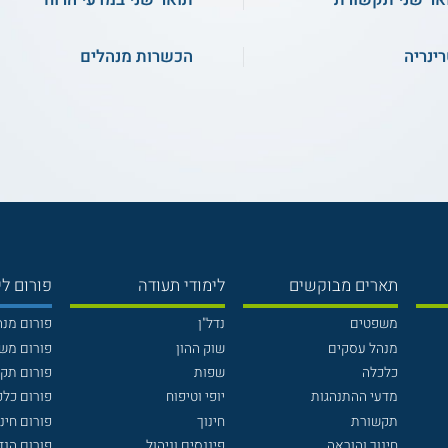
רינריה
הכשרות מנהלים
תארים מבוקשים
לימודי תעודה
פורום לי
משפטים
נדל"ן
פורום מנ
מנהל עסקים
שוק ההון
פורום מש
כלכלה
שפות
פורום תק
מדעי ההתנהגות
יופי וטיפוח
פורום כלכ
תקשורת
חינוך
פורום חינו
חינוך והוראה
פיננסים וניהול
פורום הנ