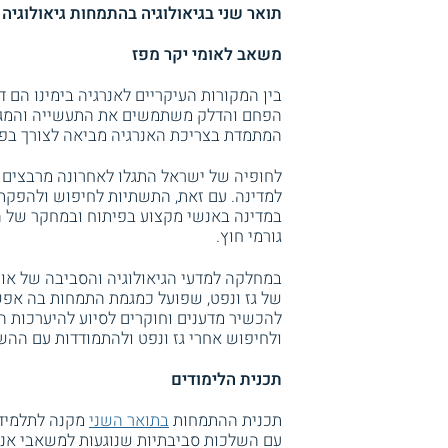
תואר שני בגיאולוגיה בהתמחות גיאולוגיה ש
משאב לאומי יקר מפז
בין המקורות העיקריים לאנרגיה בימינו הם ד
הפחם והדלק משתמשים את התעשייה והמגזר
המתמדת בצריכת האנרגיה מביאה לצורך בפית
לחופיה של ישראל התגלו לאחרונה מרבצים א
למדינה. עם זאת, התשתיות לחיפוש ולהפקת ה
במדינה באנשי מקצוע בפיתוח ובמחקר של הנ
גורמי חוץ.
במחלקה למדעי הגיאולוגיה והסביבה של אוני
של גז ונפט, שפועל כמגמת התמחות בה אפ
להכשיר מדענים וחוקרים לסיוע להיערכות ה
ולחיפוש אחרי גז ונפט ולהתמודדות עם ההש
תכנית הלימודים
תכנית ההתמחות
בתואר השני
מקנה לתלמידי
עם השלכות סביבתיות שנוגעות למשאבי אנרגי