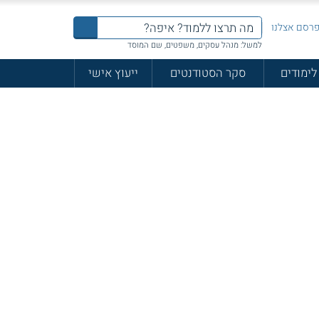
רסם אצלנו
למשל: מנהל עסקים, משפטים, שם המוסד
לימודים
סקר הסטודנטים
ייעוץ אישי