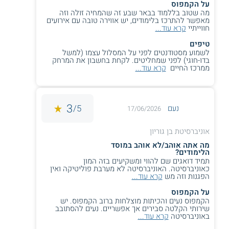
על הקמפוס
ציון משקולל של תעודת הבגרות וציון בחינת הפסיכומטרי שצריך
מה שטוב בללמוד בבאר שבע זה שהמחיה זולה וזה
להיות 600 לפחות.
מאפשר להתרכז בלימודים, יש אווירה טובה עם אירועים
חווייתיי
קרא עוד...
תעודה
טיפים
לשמוע מסטודנטים לפני על המסלול עצמו (למשל
הסטודנטים אשר מסיימים את כל המטלות הנדרשות מקבלים
בדו-חוגי) לפני שמחליטים. לקחת בחשבון את המרחק
תואר B.Sc במדעי החיים מטעם אוניברסיטת בן-גוריון.
ממרכז החיים
קרא עוד...
אפשרויות תעסוקה
בוגרי התואר ממשיכים לתארים מתקדמים ומשתלבים במחקר
3
5/
נעם
17/06/2026
באקדמיה ובמכוני המחקר העוסקים במדעי החיים ובמדעי המוח.
כמו כן, הסטודנטים משתלבים בשוק העבודה בתפקידים שונים
אוניברסיטת בן גוריון
במערכת הבריאות, בחברות
ביוטכנולוגיה
, בפיתוח בינה מלאכותית
ובמרפאות פרטיות.
מה אתה אוהב/לא אוהב במוסד
הלימודים?
תמיד דואגים שם להווי ומשקיעים בזה המון
כאוניברסיטה. האוניברסיטה לא מערבת פוליטיקה ואין
הפגנות וזה מש
קרא עוד...
** לתשומת לבך נכונות המידע עלולה להשתנות
על הקמפוס
מעת לעת. המידע המוצג כאן נכתב ונערך על ידי
הקמפוס נעים והכיתות מוצלחות ברוב הקמפוס. יש
צוות האתר. למען הסר ספק בין האתר למוסד
שירותי הקלטה סבירים אך אפשריים. נעים להסתובב
הלימודים לא מתקיים קשר מכל סוג שהוא.
באוניברסיטה
קרא עוד...