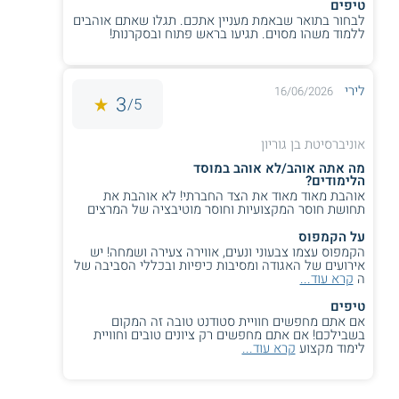
טיפים
לבחור בתואר שבאמת מעניין אתכם. תגלו שאתם אוהבים
ללמוד משהו מסוים. תגיעו בראש פתוח ובסקרנות!
למידע נוסף לחצו:
אוניברסיטת בן-גוריון בנגב
לירי
16/06/2026
3
5/
אוניברסיטת בן גוריון
מה אתה אוהב/לא אוהב במוסד
הלימודים?
אוהבת מאוד מאוד את הצד החברתי! לא אוהבת את
תחושת חוסר המקצועיות וחוסר מוטיבציה של המרצים
על הקמפוס
הקמפוס עצמו צבעוני ונעים, אווירה צעירה ושמחה! יש
אירועים של האגודה ומסיבות כיפיות ובכללי הסביבה של
ה
קרא עוד...
טיפים
אם אתם מחפשים חוויית סטודנט טובה זה המקום
בשבילכם! אם אתם מחפשים רק ציונים טובים וחוויית
לימוד מקצוע
קרא עוד...