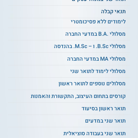
רוצים לדעת עוד על נפש האדם? קראו על
תנאי קבלה
לימודי מדעי החיים ופסיכולוגיה
לימודים ללא פסיכומטרי
נושאי לימוד
מסלולי .B.A במדעי החברה
מסלולי B.Sc. ו – M.Sc. בהנדסה
פסיכו – פרמקולוגיה
מדעי הצמח
מסלולי MA במדעי החברה
מסלולי לימוד לתואר שני
מערכות סנסומטריות
הנדסה גנטית
מסלולים נוספים לתואר ראשון
כימיה כללית ואנליטית
יסודות
הגנטיקה
קורסים בתחום העיצוב, התקשורת והאמנות
תואר ראשון בסיעוד
פיזיולוגיה של בעלי
פרקים באבולוציה
חיים
תואר שני במדעים
תואר שני בעבודה סוציאלית
זואולוגיה של חסרי
מבוא לנוירוביולוגיה