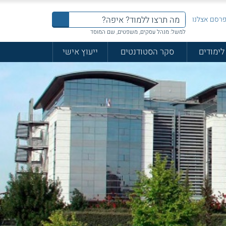
רסם אצלנו
למשל: מנהל עסקים, משפטים, שם המוסד
לימודים
סקר הסטודנטים
ייעוץ אישי