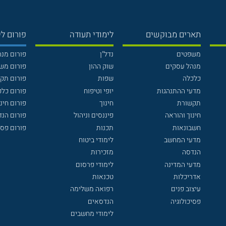
תארים מבוקשים
לימודי תעודה
פורום לי
משפטים
נדל"ן
פורום מנ
מנהל עסקים
שוק ההון
פורום מש
כלכלה
שפות
פורום תק
מדעי ההתנהגות
יופי וטיפוח
פורום כלכ
תקשורת
חינוך
פורום חינו
חינוך והוראה
פיננסים וניהול
פורום הנ
חשבונאות
תכנות
פורום פסי
מדעי המחשב
לימודי ביטוח
הנדסה
מזכירות
מדעי המדינה
לימודי פרסום
אדריכלות
טכנאות
עיצוב פנים
רפואה משלימה
פסיכולוגיה
הנדסאים
לימודי מחשבים