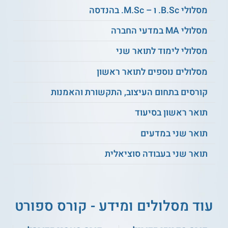
בניית תכנית אימון
קינסיולוגיה
מסלולי B.Sc. ו – M.Sc. בהנדסה
מסלולי MA במדעי החברה
תזונה לספורטאים
תורת האימון
מסלולי לימוד לתואר שני
אנטומיה ופיזיולוגיה
פציעות ספורט
מסלולים נוספים לתואר ראשון
קורסים בתחום העיצוב, התקשורת והאמנות
תורת הכושר הגופני
אימון למבוגרים
תואר ראשון בסיעוד
תרגילים בחדר הכושר
ניהול חדרי כושר
תואר שני במדעים
תואר שני בעבודה סוציאלית
תפעול ציוד כוח ואירובי
ועוד
עוד מסלולים ומידע - קורס ספורט
סגל הוראה
את הקורס מנחה מנהל חדר כושר, בעל הכשרה אקדמית
בהוראת