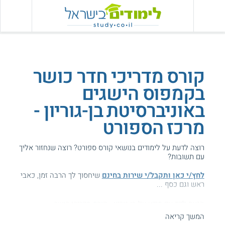
קורס מדריכי חדר כושר
בקמפוס הישגים
באוניברסיטת בן-גוריון -
מרכז הספורט
רוצה לדעת על לימודים בנושאי קורס ספורט? רוצה שנחזור אליך
עם תשובות?
לחץ/י כאן ותקבל/י שירות בחינם
שיחסוך לך הרבה זמן, כאבי
ראש וגם כסף ...
הגעת לדף עם מידע על בן-גוריון - קורס מדריכי כושר.
המשך קריאה
המידע באתר הועיל ל87% מהגולשים.