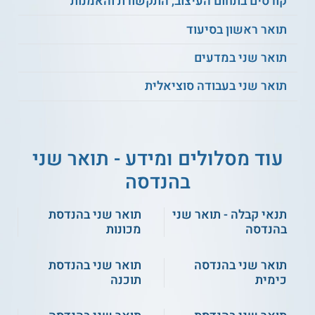
קורסים בתחום העיצוב, התקשורת והאמנות
במשקל של 3 נקודות זכות.
תואר ראשון בסיעוד
קראו גם על
תואר שני בהנדסת חשמל
תואר שני במדעים
תואר שני בעבודה סוציאלית
נושאי הלימוד
מערכות מכ"מ
עוד מסלולים ומידע - תואר שני
עיבוד אותות מרחבי
שיטות אופטימיזציה
בהנדסה
אופטיקה סטטיסטית
אלגברה לינארית חישובית
תנאי קבלה - תואר שני
תואר שני בהנדסת
מתמטיקה פיזיקלית מתקדמת
בהנדסה
מכונות
יסודות האנליזה להנדסת חשמל
שיטות אנליטיות באלקטרומגנטיות
תואר שני בהנדסה
תואר שני בהנדסת
שיטות ספקטראליות בתורת הגלים
כימית
תוכנה
רכיבי מיקרוגלים אקטיביים ופסיביים
ועוד