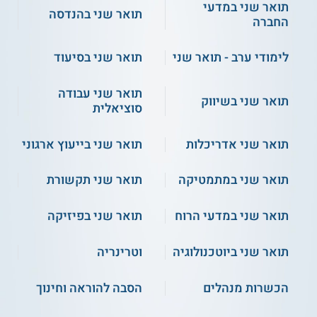
האוניברסיטה.
תואר שני במדעי
תואר שני בהנדסה
החברה
ההשתתפות במסלול מזכה את הסטודנטים בגישה לספרייה
הלאומית בירושלים ולמאגרי מידע מגוונים.
לימודי ערב - תואר שני
תואר שני בסיעוד
נושאי הלימוד
תואר שני עבודה
תואר שני בשיווק
סוציאלית
ספרות יידיש
ספרות עממית
תואר שני אדריכלות
תואר שני בייעוץ ארגוני
ספרות ימי הביניים
יהדות מזרח אירופה
תואר שני במתמטיקה
תואר שני תקשורת
מדרש, אגדה ופולקלור יהודי
גישות תיאורטיות ובעיות מתודולוגיות בחקר
הספרות העברית
תואר שני במדעי הרוח
תואר שני בפיזיקה
ועוד
תואר שני ביוטכנולוגיה
וטרינריה
על סגל ההוראה
הכשרות מנהלים
הסבה להוראה וחינוך
חברי הסגל האקדמי של התכנית הם מומחים וחוקרים משלוש
אוניברסיטאות ברחבי הארץ, וביניהם ניתן למנות דוקטור שתחומי