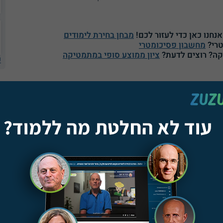
נחנו כאן כדי לעזור לכם!
מבחן בחירת לימודים
טרי?
מחשבון פסיכומטרי
ה? רוצים לדעת?
ציון ממוצע סופי במתמטיקה
ע
ים שלכם להתקבל למסלול הלימודים המבוקש אינם גבוהים, יש
עת כי מוסדות הלימוד השונים מאפשרים לעיתים קבלה על
קבלת הציון הרצוי, וזאת לפי שיקולה של וועדת קבלה. לעיתים
ים לשחק לטובתכם. בנוסף, חשוב לשים לב כי מוסדות לימוד
מכינה, אשר מהווים מסלול קבלה אלטרנטיבי.
קדמית
.
 למבחן הפסיכומטרי, או לשפר חלק מציוני הבגרות שלכם.
ו בטוחים מהו הציון שאתם זקוקים לו ותבחנו לעומק את
זמן וכסף על לימודים שאתם לא באמת צריכים. נקודה נוספת
הו היעד שלכם, יש תמיד יותר מדרך אחת להגיע אליו. למשל,