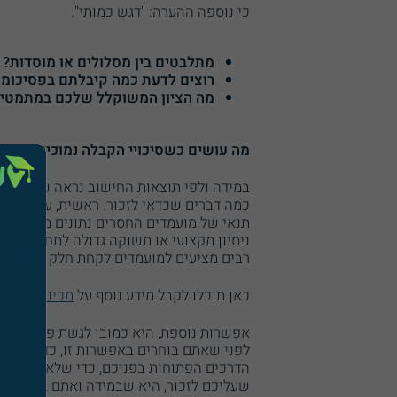
כי נוספה ההערה: "דגש כמותי".
מתלבטים בין מסלולים או מוסדות? א
רוצים לדעת כמה קיבלתם בפסיכומ
מה הציון המשוקלל שלכם במתמטיק
מה עושים כשסיכויי הקבלה נמוכים?
במידה ולפי תוצאות החישוב נראה שהסיכוי
כמה דברים שכדאי לזכור. ראשית, עליכם לד
תנאי של מועמדים החסרים נתונים מסוימים ל
ניסיון מקצועי או תשוקה גדולה לתחום עשוי
רבים מציעים למועמדים לקחת חלק בלימודי 
כאן תוכלו לקבל מידע נוסף על
מכינה קדם א
אפשרות נוספת, היא כמובן לגשת פעם נוספת
לפני שאתם בוחרים באפשרות זו, כדאי שתהי
הדרכים הפתוחות בפניכם, כדי שלא תבזבזו 
שעליכם לזכור, היא שבמידה ואתם בטוחים מ