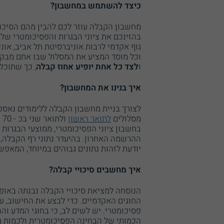
כיצד להשתמש במחשבון?
מחשבון הקבלה עוזר לכם להבין מהם הסיכו
בהזינכם את ציוני הבגרות והפסיכומטרי של
גוף אקדמי לרבות אוניברסיטת תל אביב, אוני
וכל מוסד המציע את המסלול שבו אתם מבקש
ו
לצד כל אחת יופיע אחוז קבלה
, כך שתוכלו
איך בנינו את המחשבון?
לצורך בניית מחשבון הקבלה ללימודים נאספ
מסלולים
לתואר ראשון
ו
בחשבון ציוני הפסיכומטרי, ממוצעי הבגרות 
ההרשמה האחרון. בהיעדר נתוני רף הקבלה, ה
יודעת לזהות נתונים גבוהים במיוחד, המאפש
איך מחשבים סיכויי קבלה?
הנוסחה למציאת סיכויי הקבלה נבנתה באופן
החוגים האקדמיים. כדי לבצע את החישוב, ע
פסיכומטרי. יש לשים לב, כי בחוגי המדע וה
הכמותי של הבחינה הפסיכומטרית ולכמות מס