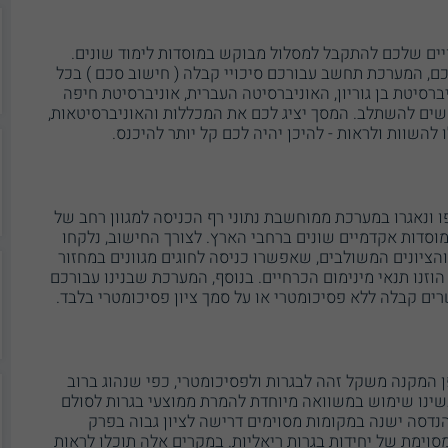
יים שלכם להתקבל למסלול מבוקש במוסדות לימוד שונים.
כם, המערכת תחשב עבורכם סיכויי קבלה ( חישוב סכם ) בכל
ברסיטת בן גוריון, האוניברסיטה העברית, אוניברסיטת חיפה
ים להשתלב. המסך יציג לכם את המכללות והאוניברסיטאות,
 להשוות ולראות - להיכן יהיה לכם קל יותר להיכנס.
ו ונאגרו במערכת ממוחשבת נתוני רף הכניסה למגוון רחב של
לתואר שני בכ - 70 מוסדות אקדמיים שונים ברחבי הארץ. לצורך החישוב, נלקחו
והציונים המשולבים, שאפשרו כניסה לחוגים מגוונים במחזור
וזנו תנאי מינימום הכרחיים. בנוסף, המערכת שבנינו עבורכם
רים קבלה ללא פסיכומטרי או על סמך ציון פסיכומטרי בלבד.
 המקנה משקל זהה לבגרות ולפסיכומטרי, כפי שנהוג ברוב
שינו שימוש במשוואה מיוחדת להמרת ממוצעי בגרות לסולם
הנדסה ישנה במקומות מסוימים דרישה לציון גבוה בפרק
וימת של יחידות בגרות ריאליות. במקרים אלה תוכלו לראות