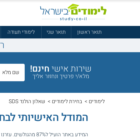
תואר ראשון
תואר שני
לימודי תעודה
ר
שירות אישי
חינם!
מלא/י פרטיך ונחזור אליך
לימודים
>
בחירת לימודים
>
שאלון הולנד SDS
המודל האישיותי לבחיר
המידע באתר הועיל ל87% מהגולשים.
עזרנו 