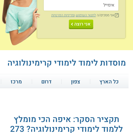
וקרימינולוגיה
אני מסכים/ה
לתנאי השימוש
ומדיניות הפרטיות
נושאי לימוד
אני רוצה
לימודי תואר ראשון בקרימינולוגיה כוללים נושאי לימוד רבים
ומגוונים:
פסיכופתולוגיה
אלימות
מוסדות לימוד לימודי קרימינולוגיה
תורת הענישה
סוציולוגיה
כל הארץ
צפון
דרום
מרכז
עבריינות ומוסר
עבריינות מין
סטייה חברתית
סטטיסטיקה
תקציר הסקר: איפה הכי מומלץ
4.7
(3)
3.7
(3)
ללמוד לימודי קרימינולוגיה? 273
קרבנות פשיעה
תורת הפשע