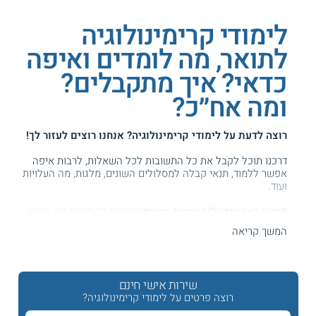
לימודי קרימינולוגיה
לתואר, מה לומדים ואיפה
כדאי? איך מתקבלים?
ומה אח״כ?
רוצה לדעת על
לימודי קרימינולוגיה
? אנחנו רוצים לעזור לך!
דרכנו תוכל לקבל את כל התשובות לכל השאלות, לרבות איפה
אפשר ללמוד, תנאי קבלה למסלולים השונים, מלגות, מה העלויות
ועוד.
לחץ/י כאן ותקבל/י שירות בחינם
שיחסוך לך הרבה זמן, כאבי
ראש וגם כסף ...
המשך קריאה
המידע באתר הועיל ל87% מהגולשים.
עזרנו גם לך? דרג אותנו:
שירות אישי חינם
רוצה פרטים על לימודי קרימינולוגיה?