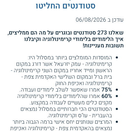
אשקלון - קרימינולוגיה לכוחות
בר אילן - קרימינולוגיה לכוחות
סטודנטים החליטו
הביטחון
הביטחון
חוק ומשפט
ופלילים
שיטות מחקר
עודכן ב 06/08/2026
שירות אישי חינם
שירות אישי חינם
תיאוריות בעבריינות
עבריינות נוער
שאלנו 273 סטודנטים ובוגרים על מה הם ממליצים,
איך הלימודים בלימודי קרימינולוגיה וקיבלנו
תשובות מעניינות!
ניתוח וביקורת מחקרים
שימושי מחשב
המוסדות המומלצים ביותר במסלול היו:
קרימינולוגיה - עמק יזרעאל אשר דורג במקום
פקודת הסמים
ועוד
הראשון ומייד אחריו במקום השני קרימינולוגיה -
המסוכנים
4.3
(8)
בית ברל ובמקום השלישי האקדמית צפת -
קרימינולוגיה ואכיפת החוק
האקדמית צפת - קרימינולוגיה
אריאל - קרימינולוגיה ומזרח
ואכיפת החוק
תיכון
75%
אמרו שאפשר לשלב לימודים ועבודה.
מהו משך זמן הלימודים?
60%
אמרו שהלימודים בלימודי קרימינולוגיה
מקנים כלים מעשיים לעבודה במקצוע.
לימודי קרימינולוגיה לתואר ראשון נמשכים שלוש שנים. הלימודים
שירות אישי חינם
שירות אישי חינם
הסטודנטים הכי חברותיים במסלול נמצאים
מתקיימים לרוב במתכונת יום, אולם ניתן למצוא לימודי ערב בחלק
מן המוסדות, שבהם נכללים גם סמסטרים בחודשי הקיץ. לימודי
בהעברית - עו"ס וקרימינולוגיה.
הערב יכולים להתאים במיוחד לאנשים עובדים. כמו כן, קיימים גם
המרצים שנותנים יחס אישי ברמה הגבוה ביותר
מסלולים ייעודיים למשרתים בכוחות הביטחון ובמערכת האכיפה.
נמצאים בהאקדמית צפת - קרימינולוגיה ואכיפת