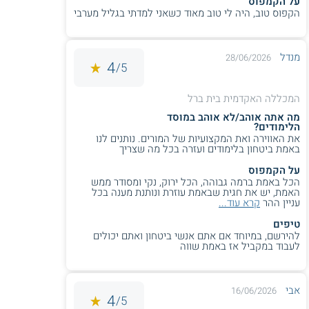
על הקמפוס
הקפוס טוב, היה לי טוב מאוד כשאני למדתי בגליל מערבי
אוניברסיטת חיפה -
ניתן ללמוד מקבץ
קורסים בתחום זה במסגרת לימודים רב
תחומיים וסוציולוגיה. מקבץ זה מתאים
מנדל
28/06/2026
4
5/
למעוניינים להמשיך גם לתואר שני במקצוע.
המכללה האקדמית בית ברל
אפשרויות תעסוקה
מה אתה אוהב/לא אוהב במוסד
הלימודים?
בוגרי תואר בקרימינולוגיה יוכלו להשתלב במגוון מערכות שיקום,
את האווירה ואת המקצועיות של המורים. נותנים לנו
באמת ביטחון בלימודים ועזרה בכל מה שצריך
כגון משטרת ישראל, מערכת המשפט, השב"ס, שירותי המבחן
ומוסדות האכיפה והטיפול השונים, ובהן יתוגמלו בהתאם לתארם.
על הקמפוס
מי שמעוניין בהמשך לימודים יוכל להמשיך לפסיכולוגיה,
הכל באמת ברמה גבוהה, הכל ירוק, נקי ומסודר ממש
לאנתרופולוגיה וללימודי המשך בקרימינולוגיה.
האמת, יש את חגית שבאמת עוזרת ונותנת מענה בכל
עניין ההר
קרא עוד...
עבודתו של הקרימינולוג מתמקדת סביב עולם הפשיעה, העבריינות
טיפים
והסביבה החברתית. אנשי המקצוע אינם מתמקדים בפיענוח
להירשם, במיוחד אם אתם אנשי ביטחון ואתם יכולים
פשעים בלבד, אלא חוקרים באיזו סביבה גדלו הפושעים, מהן
לעבוד במקביל אז באמת שווה
הסיבות המניעות אותם וכיצד ניתן למנוע פשעים דומים בעתיד.
הקרימינולוג איננו שוטר, אלא חוקר מיומן של תחומים רבים כגון
סוציולוגיה, אכיפת החוק, מערכת המשפט ועוד. תחומים אלו
אבי
16/06/2026
4
5/
חוברים יחדיו ומגדירים מהי עבריינות, מה מניע אותה, וכיצד יש