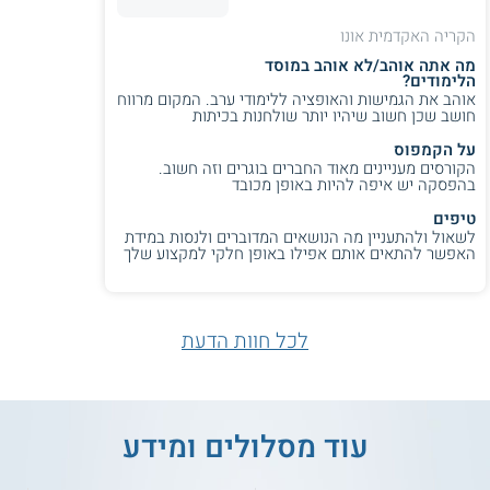
להתמודד איתה בצורה הטובה ביותר.
הקריה האקדמית אונו
איש המקצוע פועל במסגרת חברתית מסויימת, ולכן עליו להעריך
מה אתה אוהב/לא אוהב במוסד
את מושא חקירתו על פי הערכים והנורמות שבמרכז אותה חברה.
הלימודים?
כמו כן, עליו להתמצא במערכת המשפטית של אותה חברה
אוהב את הגמישות והאופציה ללימודי ערב. המקום מרווח
ולשפוט את מעשיו של העבריין תחת מטריית החוקים הרלוונטית
חושב שכן חשוב שיהיו יותר שולחנות בכיתות
במדינה. לדוגמא, אדם המוגדר כבעל סטייה חברתית בחברה אחת,
לא תמיד יהיה פושע על פי הגדרותיה של חברה אחרת.
על הקמפוס
הקורסים מעניינים מאוד החברים בוגרים וזה חשוב.
בהפסקה יש איפה להיות באופן מכובד
טיפים
לשאול ולהתעניין מה הנושאים המדוברים ולנסות במידת
האפשר להתאים אותם אפילו באופן חלקי למקצוע שלך
לכל חוות הדעת
עוד מסלולים ומידע