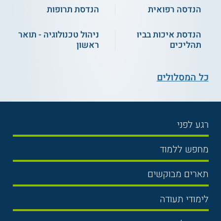
הנדסה רפואית
הנדסת תרופות
הנדסת איכות בביו
ניהול טכנולוגיה - תואר
תהליכים
ראשון
כל המסלולים
רגע לפני
בחירת לימודים
מחפש ללמוד
תנאי קבלה
תואר ראשון
תארים מבוקשים
שכר לימוד
תואר שני
משפטים
אוניברסיטה
לימודי תעודה
הכנה לבגרות
מנהל עסקים
מכללות
נדל"ן