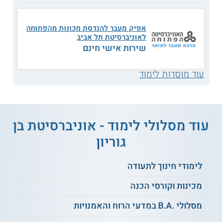
נושאי לימוד
אפיק מעבר להנדסת מכונות מהפתוחה
לאוניברסיטת תל אביב
גרפיקה הנדסית
תיכון מכונות
שירות אישי חינם
עוד מוסדות לימוד
מערכות ליניאריות
חוזק חומרים
מבוא לתרמודינמיקה
זרימה צמיגה
עוד מסלולי לימוד - אוניברסיטת בן
מבוא לתורת
גוריון
תורת התנודות
האלסטיות
לימודי חינוך לתעודה
תכונות מכניות של
טכנולוגיות ייצור
חומרים
מכינות וקורסי הכנה
מסלולי .B.A במדעי הרוח והאמנויות
ביומכניקה של עורקים
ועוד