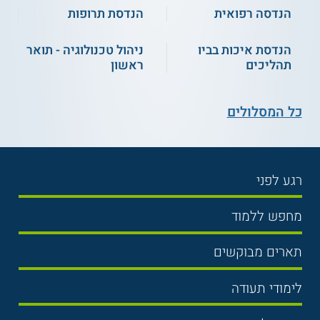
למידע נוסף לחצו:
אוניברסיטת בן-גוריון בנגב
הנדסה רפואית
הנדסת תרופות
הנדסת איכות בביו
ניהול טכנולוגיה - תואר
תהליכים
ראשון
כל המסלולים
רגע לפני
בחירת לימודים
מחפש ללמוד
תנאי קבלה
תואר ראשון
תארים מבוקשים
שכר לימוד
תואר שני
משפטים
אוניברסיטה
לימודי תעודה
הכנה לבגרות
מנהל עסקים
מכללות
נדל"ן