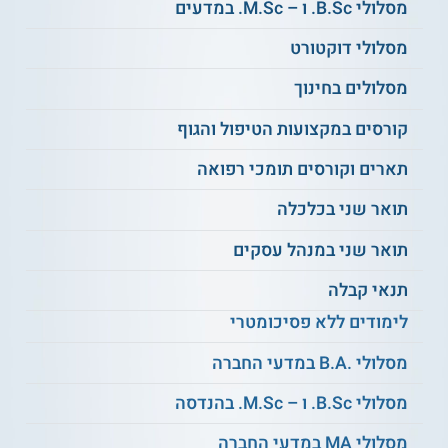
מסלולי B.Sc. ו – M.Sc. במדעים
חקר ביצועים
למידת מכונה
מסלולי דוקטורט
הנדסת איכות
מבוא לרובוטיקה
מסלולים בחינוך
יסודות בינה מלאכותית
תכנון ופיקוח על הייצור
קורסים במקצועות הטיפול והגוף
אוטומציה וייצור ממוחשב
ניתוח ועיצוב מערכות מידע
תארים וקורסים תומכי רפואה
"האינטרנט של הדברים" בתעשייה
תואר שני בכלכלה
מבוא להנדסת מכונות ותהליכי ייצור
ועוד
תואר שני במנהל עסקים
תנאי קבלה
על סגל ההוראה
לימודים ללא פסיכומטרי
צוות המרצים בקורס כולל אקדמאים וחוקרים מנוסים, המתמחים
בתחומים שאותם הם מלמדים. ראש המחלקה להנדסת תעשייה
מסלולי .B.A במדעי החברה
וניהול היא פרופסור שתחומי המחקר המרכזיים שלה מונים
אוטומציה והגורם האנושי, רכבים אוטונומיים, קבלת החלטות,
מסלולי B.Sc. ו – M.Sc. בהנדסה
ממשק אדם-מכונה ועוד; ראש ההתמחות במערכות נבונות הוא
מרצה בכיר בעל דוקטורט במדעי המחשב וניסיון עשיר בהוראה
ובמחקר; ועוד מרצים בכירים רבים נוספים.
מסלולי MA במדעי החברה