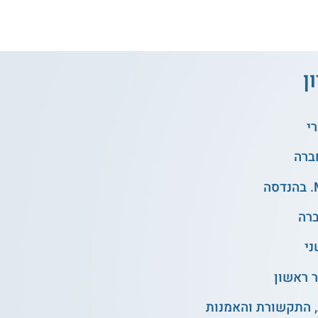
ן
י
ני
 ראשון
, התקשורת והאמנות