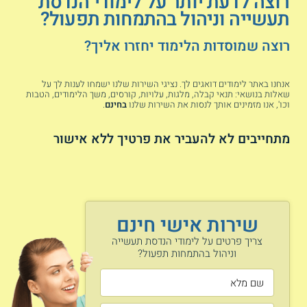
רוצה לדעת יותר על לימודי הנדסת
תעשייה וניהול בהתמחות תפעול?
קראו גם על קורס תפ"י -
קורס ניהול תפעול
רוצה שמוסדות הלימוד יחזרו אליך?
וייצור
.
אנחנו באתר לימודים דואגים לך. נציגי השירות שלנו ישמחו לענות לך על
נושאי הלימוד
שאלות בנושאי: תנאי קבלה, מלגות, עלויות, קורסים, משך הלימודים, הטבות
וכו', אנו מזמינים אותך לנסות את השירות שלנו
בחינם
.
ארגונומיה.
תוכנת ERP
.
מתחייבים לא להעביר את פרטיך ללא אישור
מערכי מפעלים.
ניהול פרויקטים
.
משא ומתן עסקי.
הנדסת גורמי אנוש.
תכנון מערכי שירות.
קמעונאות באינטרנט.
שירות אישי חינם
פיתוח מוצרים חדשים.
צריך פרטים על לימודי הנדסת תעשייה
ניתוח ושיפור תהליכים.
וניהול בהתמחות תפעול?
תיכון שירותים ומוצרים.
ייצור מבוסס מחשבים CIM.
ועוד.