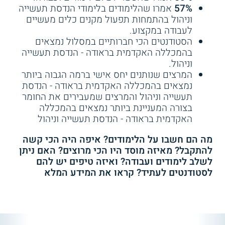
57%
אמרו שהלימודים בלימודי הנדסת תעשייה
קורס My Profit - ניהול
כמה מרווחים מהנדסי תפעול? קראו עוד על
וניהול בהתמחות תפעול מקנים כלים מעשיים
פיננסי נכון של העסק
שירות אישי חינם
משכורות מהנדסי תעשייה וניהול
.
לעבודה במקצוע.
שלך באיביי - eBay -
הסטודנטים הכי חברותיים במסלול נמצאים
*קורס חינמי!*
בהמכללה האקדמית בראודה - הנדסת תעשייה
התחילו ללמוד
היכן לומדים?
וניהול.
המרצים שנותנים יחס אישי ברמה הגבוה ביותר
נמצאים בהמכללה האקדמית בראודה - הנדסת
האוניברסיטה הפתוחה (בפריסה ארצית):
תעשייה וניהול והמרצים שמעבירים את החומר
במסגרת הלימודים מוצעת התמחות תפעול
בצורה המעניינת ביותר נמצאים בהמכללה
וייצור. הלימודים מתקיימים במתכונת גמישה
האקדמית בראודה - הנדסת תעשייה וניהול
המותאמת לאנשים עובדים, באופן המשלב
למידה במרכזי לימוד בפריסה ארצית עם
3.0
(5)
מה הם חשבו על הלימודים? איפה היה הכי קשה
למידה מקוונת. משך הלימודים 4 שנים.
להתקבל? מאיזה מוסד היו הכי מרוצים? האם ניתן
הנדסת תעו"נ התמחות בניהול
לשלב לימודים ועבודה? ואיזה טיפים יש להם
התפעול - עזריאלי - מכללה
להנדסה ירושלים
לסטודנטים לעתיד? קראו את המידע המלא
המכללה האקדמית להנדסה בראודה
(כרמיאל):
באפשרות הסטודנטים לבחור
שירות אישי חינם
בהתמחות תכן ותפעול מערכות ייצור ושירות,
המתמקדת בניהול תהליכים בתעשייה
המשתנה. משך הלימודים 4 שנים.