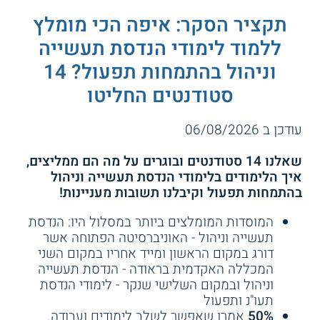
ואשר השלימו בהצלחה את פרויקט הגמר.
תקציר הסקר: איפה הכי מומלץ
4.1
(35)
ללמוד לימודי הנדסת תעשייה
איזו תעודה מקבלים?
הנדסת תעשייה וניהול -
וניהול בהתמחות תפעול? 14
האוניברסיטה הפתוחה
סטודנטים המסיימים בהצלחה את הלימודים ועומדים בכל
קורס ניהול מעשי -
סטודנטים החליטו
חובותיהם, זכאים לקבל תואר ראשון B.Sc. בהנדסת תעשייה
מנהל מצוין ב 30 יום
וניהול, בציון ההתמחות.
שירות אישי חינם
עודכן ב 06/08/2026
מה הן אפשרויות התעסוקה?
התחילו ללמוד
הבוגרים יכולים להשתלב במגוון תפקידים בכירים במערכי תפעול
שאלנו 14 סטודנטים ובוגרים על מה הם ממליצים,
בחברות ובארגוני תעשייה בארץ ובעולם. בין היתר, הם יכולים
איך הלימודים בלימודי הנדסת תעשייה וניהול
לעבוד בתעשיית
ההייטק
, התקשורת, הביטחון, והתחבורה. נוסף על
בהתמחות תפעול וקיבלנו תשובות מעניינות!
כך, הם יכולים לעבוד בחברות סטארט אפ, במשרדי ממשלה,
ובתפקידי ייעוץ שונים.
קורס אונליין
המוסדות המומלצים ביותר במסלול היו: הנדסת
תעשייה וניהול - האוניברסיטה הפתוחה אשר
בין התפקידים שבאפשרות הבוגרים למלא, ניתן למנות ניהול
התפעול במערכות ייצור, תכן מערכי ייצור, אופטימיזציית מערכות,
דורג במקום הראשון ומייד אחריו במקום השני
ניתוח מערכות מידע, ניהול הייצור, ניהול פרויקטים, תכנון מערכי
4.0
(51)
המכללה האקדמית בראודה - הנדסת תעשייה
שירות, ועוד. נוסף על כך, באפשרות הבוגרים להמשיך לתארים
וניהול ובמקום השלישי שנקר - לימודי הנדסת
מתקדמים ולהשתלב בקריירה מחקרית במוסדות אקדמיים ובגופי
המכללה האקדמית בראודה -
תעו"נ ותפעול
מחקר פרטיים וציבוריים.
הנדסת תעשייה וניהול
50%
אמרו שאפשר לשלב לימודים ועבודה.