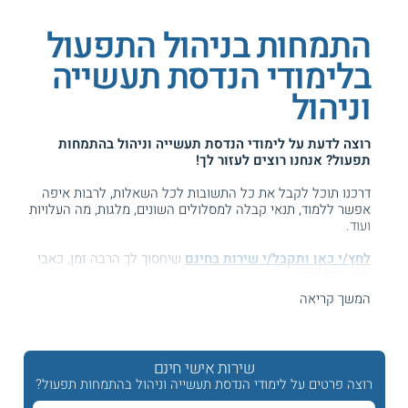
התמחות בניהול התפעול
בלימודי הנדסת תעשייה
וניהול
רוצה לדעת על
לימודי הנדסת תעשייה וניהול בהתמחות
תפעול
? אנחנו רוצים לעזור לך!
דרכנו תוכל לקבל את כל התשובות לכל השאלות, לרבות איפה
אפשר ללמוד, תנאי קבלה למסלולים השונים, מלגות, מה העלויות
ועוד.
לחץ/י כאן ותקבל/י שירות בחינם
שיחסוך לך הרבה זמן, כאבי
ראש וגם כסף ...
המשך קריאה
המידע באתר הועיל ל87% מהגולשים.
עזרנו גם לך? דרג אותנו:
שירות אישי חינם
רוצה פרטים על לימודי הנדסת תעשייה וניהול בהתמחות תפעול?