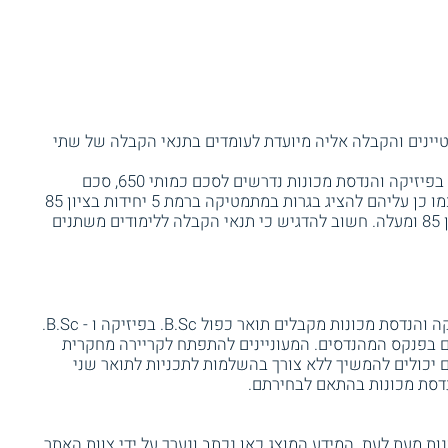
יינים והקבלה אליה מיועדת לעומדים בתנאי הקבלה של שתי
מועמדים המעוניינים להתקבל לתואר הכפול בפיזיקה והנדסת מכונות נדרשים לסכם כמותי 650, סכם
הנדסה 540 ומעלה ופסיכומטרי כללי 650. כמו כן עליהם להציג בגרות במתמטיקה ברמת 5 יחידות בציון 85
ברמת 5 יחידות בציון 85 ומעלה. חשוב להדגיש כי תנאי הקבלה ללימודים משתנים
בוגרי התואר הכפול בתכנית המשולבת פיזיקה והנדסת מכונות מקבלים תואר כפול B.Sc. בפיזיקה ו - B.Sc.
 בפנקס המהנדסים. המעוניינים להתפתח לקריירה מחקרית
ם יכולים להמשיך ללא צורך בהשלמות לתכניות לתואר שני
דסת מכונות בהתאם לבחירתם.
ת מעת לעת. המידע המוצג כאן נכתב ונערך על ידי צוות האתר.