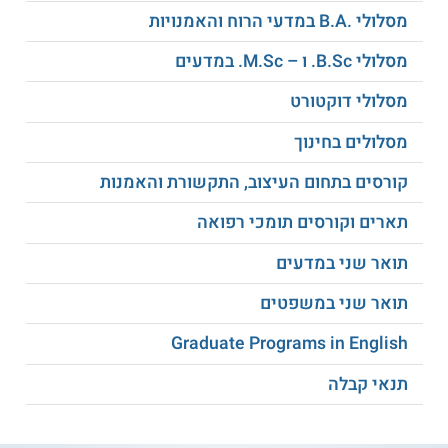
אישור של ועדת הדוקטורט וקבלת ציון של לפחות 86 בקורסי
מסלולי .B.A במדעי הרוח והאמנויות
השלמה. יכולים להתקבל בין היתר בוגרי תואר שני בכלכלה, תואר
שני בסטטיסטיקה, תואר שני במתמטיקה, תואר שני בפיזיקה, תואר
מסלולי B.Sc. ו – M.Sc. במדעים
שני בהנדסה, תואר שני במדעי המחשב ותחומים נוספים.
מסלולי דוקטורט
מחפשים לקבל מלגה? קראו הכל על
מלגות
מסלולים בחינוך
לתואר שלישי
קורסים בתחום העיצוב, התקשורת והאמנות
תעודה
תארים וקורסים תומכי רפואה
אוניברסיטת בר אילן מעניקה תואר שלישי Ph.D. במנהל עסקים
לבוגרים שעומדים בהצלחה בכל הדרישות.
תואר שני במדעים
למידע נוסף לחצו:
אוניברסיטת בר-אילן
תואר שני במשפטים
Graduate Programs in English
תנאי קבלה