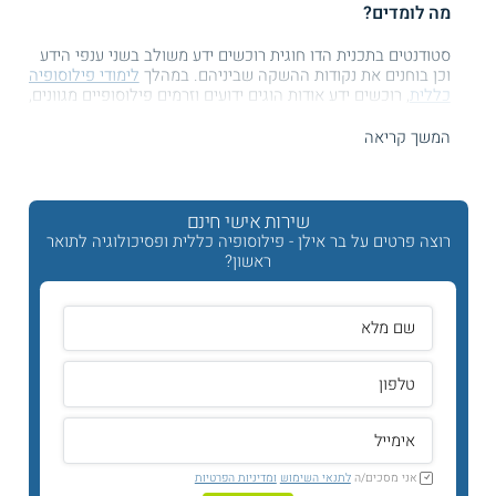
מה לומדים?
סטודנטים בתכנית הדו חוגית רוכשים ידע משולב בשני ענפי הידע
וכן בוחנים את נקודות ההשקה שביניהם. במהלך
לימודי פילוסופיה
כללית
, רוכשים ידע אודות הוגים ידועים וזרמים פילוסופיים מגוונים,
וכן סוקרים בעיות מרכזיות מן הפילוסופיה המערבית בענפים כגון
מוסר, חשיבה, הכרה ועוד. הסטודנטים מפתחים מיומנויות כתיבה
המשך קריאה
וחשיבה ביקורתית אשר יכולות לשרת אותם בעת ניתוח פילוסופי
ופיתוח דיונים. בתכנית נכללים סמינרים, תרגילים והדרכות אישיות
שבהם מתנסים בכתיבת חיבורים פילוסופיים ובהתמודדות עם מגוון
טקסטים מכוננים בענף.
שירות אישי חינם
רוצה פרטים על בר אילן - פילוסופיה כללית ופסיכולוגיה לתואר
במסגרת
לימודי הפסיכולוגיה
, רוכשים הסטודנטים ידע בסיסי
ראשון?
בתחומי הפסיכולוגיה השונים, מתוך מטרה להכין אותם לתארים
מתקדמים בענף זה. התכנית מקנה ידע אודות מרכיבים רגשיים,
התפתחותיים, וקוגניטיביים של התנהגות האדם ומתמקדת
בתיאוריות מוכרות בענף. הסטודנטים לוקחים חלק במעבדות מחקר
שבהן נחשפים לתהליכים פרקטיים רלוונטיים.
סטודנטים המעוניינים בכך יכולים לשלב את לימודיהם עם תכנית
לתעודת הוראה במקצועות מדעי החברה. תעודת ההוראה פותחת
אפשרויות תעסוקה נוספות בפני הבוגרים, כמורים למקצועות מדעי
החברה השונים בחינוך העל יסודי.
אני מסכים/ה
לתנאי השימוש
ומדיניות הפרטיות