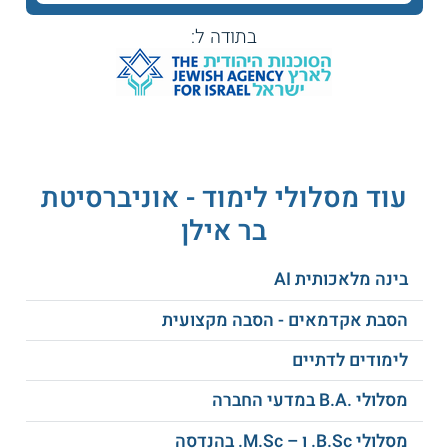
בין הנושאים הנלמדים במהלך התואר:
בתודה ל:
קטלוג מידע
אינפו-אתיקה
ניתוח נתונים
אלגוריתמיקה
מידע ממשלתי
תקשורת מחשבים
איתור מקורות מידע
עוד מסלולי לימוד - אוניברסיטת
ניהול מערכות ספרייה
מערכות לאחזור מידע
בר אילן
ועוד
בינה מלאכותית AI
הסבת אקדמאים - הסבה מקצועית
איזו תעודה מקבלים?
לימודים לדתיים
בוגרי התכנית מקבלים תואר ראשון B.A מטעם אוניברסיטת בר
אילן.
מסלולי .B.A במדעי החברה
מהן אפשרויות התעסוקה?
מסלולי B.Sc. ו – M.Sc. בהנדסה