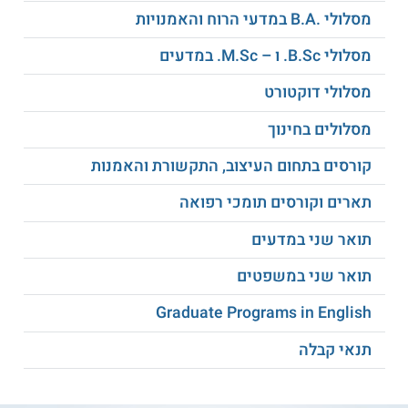
לימודים אלה מתקיימים במסגרת הפקולטה למדעי הרוח של
מסלולי .B.A במדעי הרוח והאמנויות
אוניברסיטת בר אילן. בפקולטה זו ניתן למצוא מגוון מסלולים
נוספים לתואר ראשון ולתארים מתקדמים. בין מחלקות הפקולטה
ניתן למצוא לימודי היסטוריה, ספרות, פילוסופיה, תרבות צרפת,
מסלולי B.Sc. ו – M.Sc. במדעים
ערבית, בלשנות וספרות אנגלית, חקר התרגום, מוזיקה, לימודים
קלאסיים ועוד. קיימת גם תכנית רב תחומית לתואר ראשון שבה
מסלולי דוקטורט
ניתן לשלב מספר ענפי ידע ולרכוש השכלה אקדמית נרחבת.
למידע נוסף לחצו:
אוניברסיטת בר-אילן
מסלולים בחינוך
קורסים בתחום העיצוב, התקשורת והאמנות
תארים וקורסים תומכי רפואה
תואר שני במדעים
תואר שני במשפטים
Graduate Programs in English
תנאי קבלה