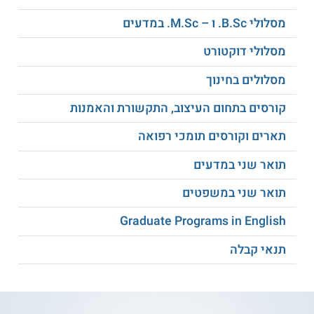
תואר שני בניהול:
ישנם מסלולים שונים
מסלולי B.Sc. ו – M.Sc. במדעים
בתחום הניהול, כגון תואר שני בניהול תעשייתי,
תואר שני בניהול שרשרת אספקה ולוגיסטיקה
מסלולי דוקטורט
ותואר שני בניהול מערכות בריאות ובריאות
מסלולים בחינוך
הציבור.
קורסים בתחום העיצוב, התקשורת והאמנות
תארים וקורסים תומכי רפואה
תואר שני בעבודה סוציאלית:
הסטודנטים
תואר שני במדעים
לתואר שני בעבודה סוציאלית יכולים לבחור
בין מגמה טיפולית, מגמת קידום בריאות ומגמת
תואר שני במשפטים
פיתוח קהילתי ארגוני. פועלת גם תכנית
להשלמה לתואר שני בעבודה סוציאלית.
Graduate Programs in English
תנאי קבלה
תואר שני בתקשורת:
בית הספר לתקשורת
של בר אילן מציע מסלול לתואר שני
בתקשורת עם תזה וכן תכנית ללא תזה לתואר