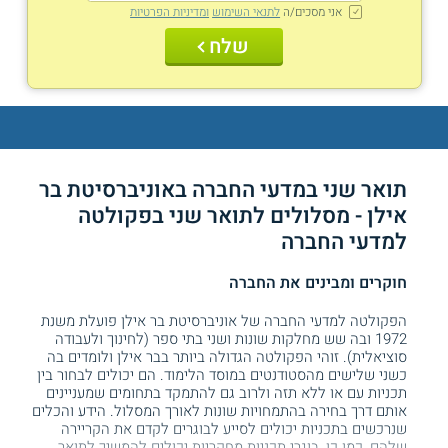
אני מסכים/ה
לתנאי השימוש
ומדיניות הפרטיות
שלח
תואר שני במדעי החברה באוניברסיטת בר
אילן - מסלולים לתואר שני בפקולטה
למדעי החברה
חוקרים ומבינים את החברה
הפקולטה למדעי החברה של אוניברסיטת בר אילן פועלת משנת
1972 ובה שש מחלקות שונות ושני בתי ספר (לחינוך ולעבודה
סוציאלית). זוהי הפקולטה הגדולה ביותר בבר אילן ולומדים בה
כשני שלישים מהסטודנטים במוסד הלימוד. הם יכולים לבחור בין
תכניות עם או ללא תזה ולרוב גם להתמקד בתחומים שמעניינים
אותם דרך בחירה בהתמחויות שונות לאורך המסלול. הידע והכלים
שנרכשים בתכניות יכולים לסייע לבוגרים לקדם את הקריירה
שלהם, כמו כן, בוגרי תכניות מחקריות יכולים להמשיך לתואר