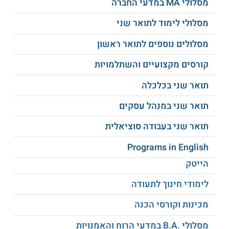
מסלולי MA במדעי החברה
מסלולי לימוד לתואר שני
תואר שני בקרימינולוגיה:
התואר השני
בקרימינולוגיה
מתקיים במספר מגמות לימוד,
מסלולים נוספים לתואר ראשון
בהן תואר שני בקרימינולוגיה קלינית, תואר שני
קורסים מקצועיים והשתלמויות
בקרימינולוגיה מחקרית, תואר שני
בקרימינולוגיה עיונית ותואר שני בקרימינולוגיה
תואר שני בכלכלה
חברתית שיקומית.
תואר שני במנהל עסקים
תואר שני בעבודה סוציאלית
תואר שני בסוציולוגיה ואנתרופולוגיה:
Programs in English
במסגרת המחלקה ניתן ללמוד לתואר שני
בתחומים שונים כגון תואר שני בסוציולוגיה
הייטק
ארגונית, תואר שני בחברה ותרבות ותואר שני
בפסיכולוגיה חברתית. ישנה גם תכנית לתואר
לימודי חינוך לתעודה
שני בייעוץ ארגוני.
מכינות וקורסי הכנה
מסלולי .B.A במדעי הרוח והאמנויות