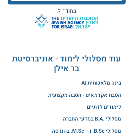
בתודה ל:
כמו כן, באפשרות הסטודנטים לשלב בלימודיהם גם תכנית
לתעודת הוראה, ניתן לבחור בין תעודת הוראה במתמטיקה או
בכימיה.
קראו על
לימודי מדעים
עוד מסלולי לימוד - אוניברסיטת
כמה זמן לומדים?
בר אילן
משך הלימודים שלוש שנים.
נושאי הלימוד
בינה מלאכותית AI
להלן חלק מן הנושאים הנלמדים:
הסבת אקדמאים - הסבה מקצועית
ננו חומרים
לימודים לדתיים
שיטות נומריות
אנליזה מודרנית
מסלולי .B.A במדעי החברה
אלגברה ליניארית
מסלולי B.Sc. ו – M.Sc. בהנדסה
חשבון אינפיניטסימלי