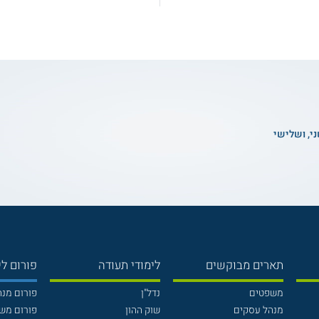
ני, ושלישי
תארים מבוקשים
לימודי תעודה
פורום לי
משפטים
נדל"ן
פורום מנ
מנהל עסקים
שוק ההון
פורום מש