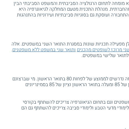
א מומחה לתחום הרגולציה הסביבתית והמשפט הסביבתי הבין
 והחברתית. מנהלת התכנית מטעם המחלקה לגיאוגרפיה היא
תחבורה ועוסקת גם בסוגיות סביבתיות ועירוניות בהתנהגות
ן מפעילה תכניות שונות במסגרת התואר השני במשפטים. אלה
ני מרוכז לשופטים מהכנים
ותואר שני במשפט ללא משפטנים
.
 לתואר שלישי במשפטים.
מועמדים המעוניינים להתקבל למסלול לא תזה נדרשים לממוצע של לפחות 80 בתואר הראשון. מי שברצונם
להתקבל למסלול המחקרי צריכים להציג ציון של 85 ומעלה בתואר הראשון וציון של 85 בסמינריונים
שפטים וגם בתחום הגיאוגרפיה צריכים להשתתף בקורסי
ימודי מדעי הטבע ולימודי סביבה צריכים להשתתף גם הם