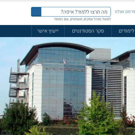
רסם אצלנו
למשל: מנהל עסקים, משפטים, שם המוסד
לימודים
סקר הסטודנטים
ייעוץ אישי