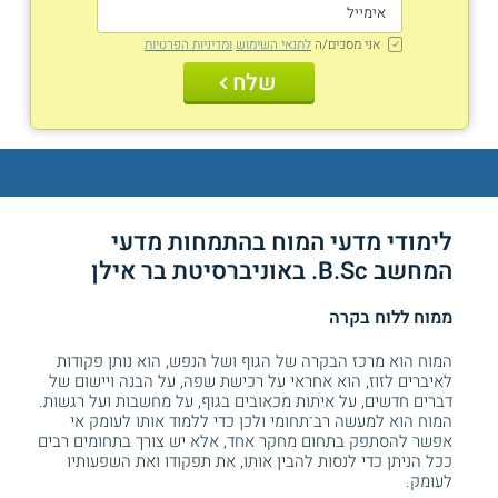
אני מסכים/ה
לתנאי השימוש
ומדיניות הפרטיות
שלח
לימודי מדעי המוח בהתמחות מדעי
המחשב B.Sc. באוניברסיטת בר אילן
ממוח ללוח בקרה
המוח הוא מרכז הבקרה של הגוף ושל הנפש, הוא נותן פקודות
לאיברים לזוז, הוא אחראי על רכישת שפה, על הבנה ויישום של
דברים חדשים, על איתות מכאובים בגוף, על מחשבות ועל רגשות.
המוח הוא למעשה רב־תחומי ולכן כדי ללמוד אותו לעומק אי
אפשר להסתפק בתחום מחקר אחד, אלא יש צורך בתחומים רבים
ככל הניתן כדי לנסות להבין אותו, את תפקודו ואת השפעותיו
לעומק.