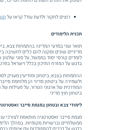
לעומק את הפנים השונים לוחמת הסייבר, ש
רוצים לחקור ולדעת עוד? קראו על
תוא
תכנית הלימודים
תואר שני במדעי המדינה בהתמחות צבא, ביט
מדיניים שונים ומקנה להם כלים לחשיבה ביק
לומדים קורסי יסוד בממשל, על סוגי שלטון 
בדגש על המזרח התיכון בכלל וישראל בפרט.
ההתמחות בצבא, ביטחון ומודיעין מעניק לסט
ולשמירה על ביטחון מדיני הן מלוחמת סייבר
המודרנית של ארגוני הטרור, על פעילות של ת
ביטחון חוץ מדיני.
לימודי צבא ובטחון במגמת סייבר ואסטרטגי
מגמת סייבר ואסטרטגיה מותאמת לצורכי עוב
ממשלתיים וברשויות מקומיות. במהלך הלימוד
בדגש על דרכים להתמודדות עם איומים ברמה 