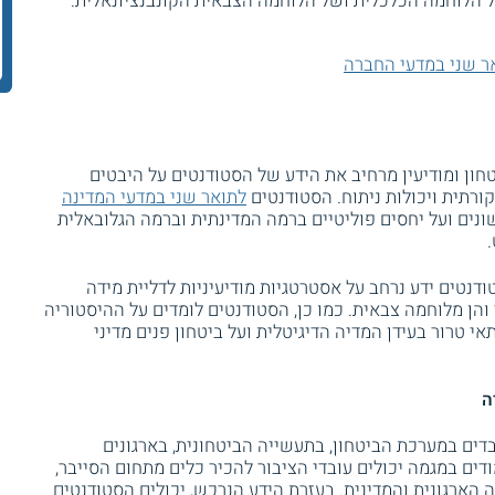
ל הלוחמה הכלכלית ושל הלוחמה הצבאית הקונבנציונאלית.
ר שני במדעי החברה
חון ומודיעין מרחיב את הידע של הסטודנטים על היבטים
ורתית ויכולות ניתוח. הסטודנטים
לתואר שני במדעי המדינה
שונים ועל יחסים פוליטיים ברמה המדינתית וברמה הגלובאלית
ודנטים ידע נרחב על אסטרטגיות מודיעיניות לדליית מידה
 והן מלוחמה צבאית. כמו כן, הסטודנטים לומדים על ההיסטוריה
אי טרור בעידן המדיה הדיגיטלית ועל ביטחון פנים מדיני
ה
דים במערכת הביטחון, בתעשייה הביטחונית, בארגונים
ים במגמה יכולים עובדי הציבור להכיר כלים מתחום הסייבר,
הארגונית והמדינית. בעזרת הידע הנרכש, יכולים הסטודנטים