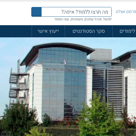
רסם אצלנו
למשל: מנהל עסקים, משפטים, שם המוסד
לימודים
סקר הסטודנטים
ייעוץ אישי