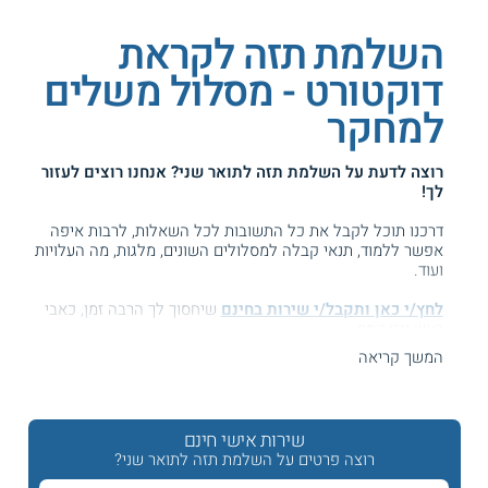
השלמת תזה לקראת
דוקטורט - מסלול משלים
למחקר
רוצה לדעת על
השלמת תזה לתואר שני
? אנחנו רוצים לעזור
לך!
דרכנו תוכל לקבל את כל התשובות לכל השאלות, לרבות איפה
אפשר ללמוד, תנאי קבלה למסלולים השונים, מלגות, מה העלויות
ועוד.
לחץ/י כאן ותקבל/י שירות בחינם
שיחסוך לך הרבה זמן, כאבי
ראש וגם כסף ...
המשך קריאה
המידע באתר הועיל ל87% מהגולשים.
עזרנו גם לך? דרג אותנו:
שירות אישי חינם
רוצה פרטים על השלמת תזה לתואר שני?