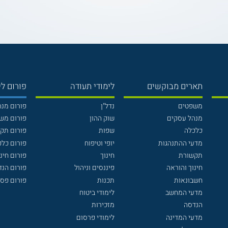
תארים מבוקשים
לימודי תעודה
פורום לי
משפטים
נדל"ן
פורום מנ
מנהל עסקים
שוק ההון
פורום מש
כלכלה
שפות
פורום תק
מדעי ההתנהגות
יופי וטיפוח
פורום כלכ
תקשורת
חינוך
פורום חינו
חינוך והוראה
פיננסים וניהול
פורום הנ
חשבונאות
תכנות
פורום פסי
מדעי המחשב
לימודי ביטוח
הנדסה
מזכירות
מדעי המדינה
לימודי פרסום