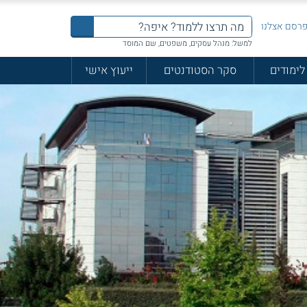
רסם אצלנו
למשל: מנהל עסקים, משפטים, שם המוסד
לימודים
סקר הסטודנטים
ייעוץ אישי