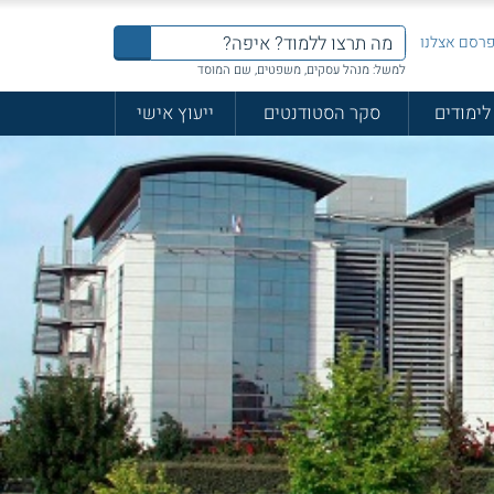
רסם אצלנו
למשל: מנהל עסקים, משפטים, שם המוסד
לימודים
סקר הסטודנטים
ייעוץ אישי