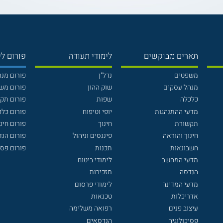
תארים מבוקשים
לימודי תעודה
פורום לי
משפטים
נדל"ן
פורום מנ
מנהל עסקים
שוק ההון
פורום מש
כלכלה
שפות
פורום תק
מדעי ההתנהגות
יופי וטיפוח
פורום כלכ
תקשורת
חינוך
פורום חינו
חינוך והוראה
פיננסים וניהול
פורום הנ
חשבונאות
תכנות
פורום פסי
מדעי המחשב
לימודי ביטוח
הנדסה
מזכירות
מדעי המדינה
לימודי פרסום
אדריכלות
טכנאות
עיצוב פנים
רפואה משלימה
פסיכולוגיה
הנדסאים