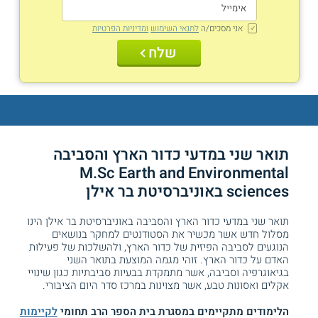
אני מסכים/ה
לתנאי השימוש
ומדיניות הפרטיות
שלח
תואר שני במדעי כדור הארץ והסביבה
M.Sc Earth and Environmental
sciences באוניברסיטת בר אילן
תואר שני במדעי כדור הארץ והסביבה באוניברסיטת בר אילן הינו
מסלול חדש אשר מכשיר את הסטודנטים למחקר בנושאים
הנוגעים לסביבה הפיזית של כדור הארץ, ולהשלכות של פעילות
האדם על כדור הארץ. זוהי מגמה המוצעת בתואר השני
בגיאוגרפיה וסביבה, אשר מתמקדת בבעיות סביבתיות כגון שינויי
אקלים ואסונות טבע, אשר מצוינות במרכז סדר היום הציבורי.
הלימודים מתקיימים במסגרת בית הספר הרב תחומי
לקיימות