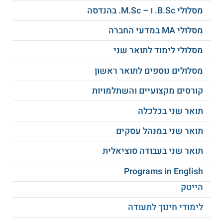
בממוצע ציונים של לפחות 80, בעלי ממוצע נמוך יותר יכולים
מסלולי B.Sc. ו – M.Sc. בהנדסה
להתקבל במקרים מסוימים לפי דיון של וועדת קבלה. על
המועמדים להיות בוגרי
שנת השלמה בחשבונאות
ממוסד שמוכר
מסלולי MA במדעי החברה
על ידי מועצת רואי החשבון. נדרש גם מעבר של בחינת "חשבונאות
פיננסית מתקדמת" (סופיות ב') של מועצת רואי החשבון בציון של
לפחות 60. מועמדים שעומדים בתנאים אלה יכולים לקבל פטור
מסלולי לימוד לתואר שני
מהצגת ציון בבחינת
GMAT
בתהליך הקבלה.
מסלולים נוספים לתואר ראשון
תעודה
קורסים מקצועיים והשתלמויות
לסטודנטים אשר עומדים בכל התנאים ומשלימים בהצלחה את
התכנית זכאים לקבל שני תארים מטעם אוניברסיטת בר אילן: תואר
תואר שני בכלכלה
שני MBA במנהל עסקים התמחות במימון ותואר שני M.A
בחשבונאות.
תואר שני במנהל עסקים
למידע נוסף לחצו:
אוניברסיטת בר-אילן
תואר שני בעבודה סוציאלית
Programs in English
הייטק
לימודי חינוך לתעודה