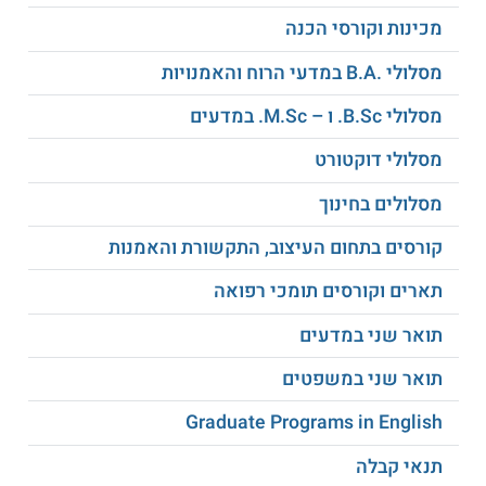
תכניות נוספות לתואר מוסמך בתחום הגאוגרפיה, ביניהן מגמת
מכינות וקורסי הכנה
טכנולוגיות מידע גאוגרפיות, שבה ניתן להיחשף לכלים טכנולוגיים
ומחקריים מתקדמים בתחום ה – GIS; מגמת תכנון עירוני אשר
מסלולי .B.A במדעי הרוח והאמנויות
מתמקדת בממשק שבין תכנון לבין קיימות; וכן תכנית לתואר שני
ברגולציה ומדיניות סביבתית, אשר מתקיימת בשיתוף עם הפקולטה
מסלולי B.Sc. ו – M.Sc. במדעים
למשפטים.
למידע נוסף לחצו:
אוניברסיטת בר-אילן
מסלולי דוקטורט
מסלולים בחינוך
קורסים בתחום העיצוב, התקשורת והאמנות
תארים וקורסים תומכי רפואה
תואר שני במדעים
תואר שני במשפטים
Graduate Programs in English
תנאי קבלה