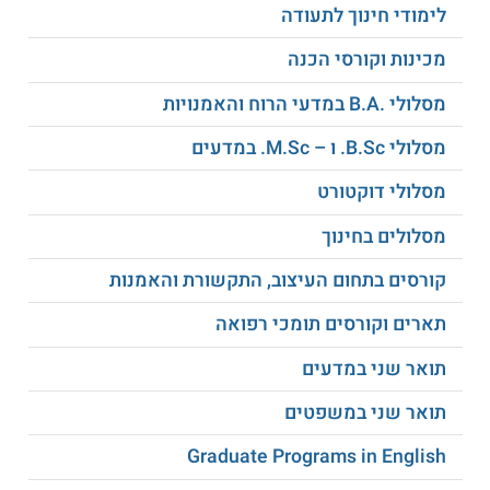
לימודי חינוך לתעודה
לסיכום
מכינות וקורסי הכנה
הבחירה בלימודי הנדסת מחשבים במגמת חומרת מחשבים
באוניברסיטת בר-אילן הינה הדרך שלכם להפוך לחלק מחזית
מסלולי .B.A במדעי הרוח והאמנויות
החדשנות הטכנולוגית. אם אתם מוכנים לאתגר ולקריירה בעלת
השפעה ומשמעות, זו ההזדמנות שלכם.
מסלולי B.Sc. ו – M.Sc. במדעים
למידע נוסף לחצו:
אוניברסיטת בר-אילן
מסלולי דוקטורט
מסלולים בחינוך
קורסים בתחום העיצוב, התקשורת והאמנות
תארים וקורסים תומכי רפואה
תואר שני במדעים
תואר שני במשפטים
Graduate Programs in English