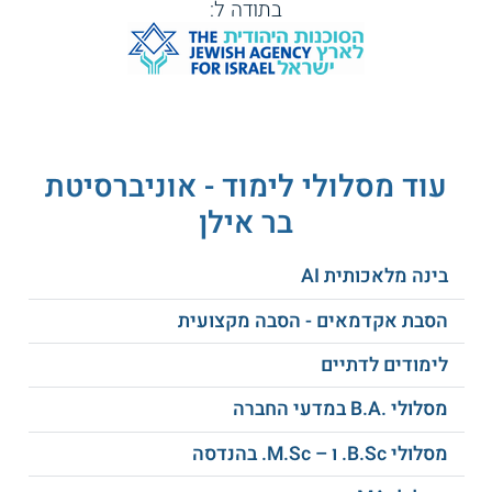
כמה זמן לומדים?
בתודה ל:
משך הלימודים 3 שנים.
נושאי לימוד
להלן חלק מן הנושאים הנלמדים במהלך התואר:
חקר ביצועים
עוד מסלולי לימוד - אוניברסיטת
ניהול פרויקטים
בר אילן
מסחר אלקטרוני
ניהול תפעול וייצור
מערכות תומכות החלטה
בינה מלאכותית AI
תמיכה לוגיסטית משולבת
ממשקי לוגיסטיקה ותעשייה
הסבת אקדמאים - הסבה מקצועית
יישומי מערכות מידע לוגיסטיות
ועוד
לימודים לדתיים
מסלולי .B.A במדעי החברה
איזו תעודה מקבלים?
מסלולי B.Sc. ו – M.Sc. בהנדסה
בסיום הלימודים מוענק לבוגרים תואר ראשון B.A.