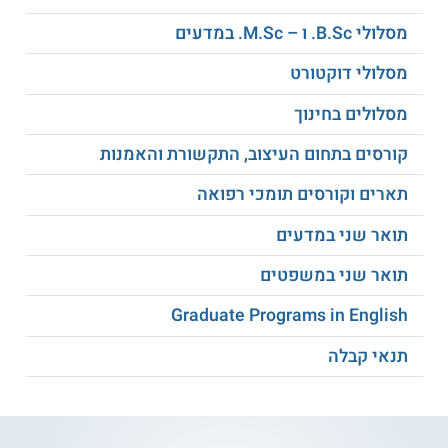
ושלישי. תכניות נוספות לתואר ראשון המוצעות במחלקה כוללות
לימודי ניהול טכנולוגיה, לימודים רב תחומיים בהתמחות מערכות
מסלולי B.Sc. ו – M.Sc. במדעים
בריאות, ותכנית "אורט" לניהול טכנולוגיה. המעוניינים להרחיב את
הידע שברשותם יכולים להמשיך גם לתואר שני בניהול שרשראות
מסלולי דוקטורט
אספקה ולוגיסטיקה המוצע במחלקה, ומסלולים נוספים.
למידע נוסף לחצו:
אוניברסיטת בר-אילן
מסלולים בחינוך
קורסים בתחום העיצוב, התקשורת והאמנות
תארים וקורסים תומכי רפואה
תואר שני במדעים
תואר שני במשפטים
Graduate Programs in English
תנאי קבלה