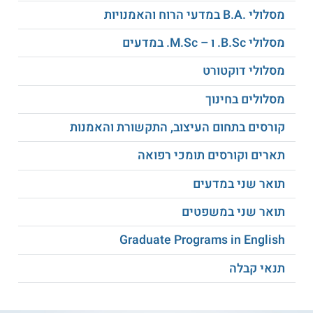
תכנית זו מכשירה את הסטודנטים להשתלב בתפקידים מגוונים
מסלולי .B.A במדעי הרוח והאמנויות
בתעשייה עתירת הידע, וכן פותחת דלת להמשך לתארים מתקדמים
באחד משני הענפים הנלמדים והשתלבות במחקר. כמו כן, הידע
מסלולי B.Sc. ו – M.Sc. במדעים
הנרכש בתחום הפיזיקה יכול לסייע להשתלבות בתפקידי מו"פ
(מחקר ופיתוח) בחברות הייטק, בענף הביופיזיקה, בתעשיית
הביטחון, במכוני מחקר, במעבדות, בחברות טכנולוגיה, ובמסגרות
מסלולי דוקטורט
נוספות שבהן נערכים מחקרים בתחום המדעי. בוגרים אשר
משלימים את התכנית לתעודת הוראה יכולים לפתוח דלת גם
מסלולים בחינוך
לקריירה בתחום החינוך, בהוראת מקצוע הפיזיקה או הכימיה בבתי
ספר על יסודיים.
קורסים בתחום העיצוב, התקשורת והאמנות
על מוסד הלימוד
תארים וקורסים תומכי רפואה
במחלקה לפיזיקה של אוניברסיטת בר אילן מציעים תכניות נוספות
תואר שני במדעים
לתואר ראשון, בהן מסלול מובנה דו חוגי עם מדעי החיים שבו נרכש
ידע בתחום הביולוגיה; מסלול דו חוגי עם מדעי המחשב המקנה
כלים להשתלבות בתחום פיתוח האלגוריתמים בהייטק; תואר דו
תואר שני במשפטים
חוגי מובנה עם מתמטיקה המתמקד במתמטיקה עיונית ובתכונות
מתמטיות; ועוד. קיימות גם תכניות משותפות עם הפקולטה
Graduate Programs in English
להנדסה, בתחומים הנדסת חשמל והנדסת מחשבים.
למידע נוסף לחצו:
אוניברסיטת בר-אילן
תנאי קבלה