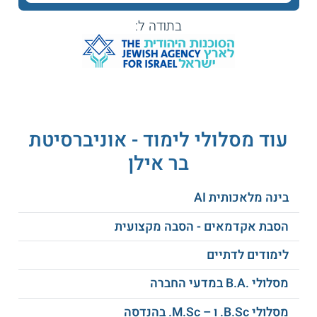
ונדרשים גם לקחת חלק בסמינריונים ובקורסים עיוניים בתחום
המחקר שלהם. מרכזי המחקר של האוניברסיטה עורכים ימי עיון
בתודה ל:
וכנסים שונים בהם יכולים הדוקטורנטים להכיר חוקרים נוספים
ולהציג את עבודות המחקר. כמו כן, מוסד הלימוד מציע מלגות
לתואר שלישי, שמתאימות לתלמידי מחקר בשנים השונות.
נושאי המחקר
במחלקה למדעי המדינה מתקיים שלל מחקרים, בין הנושאים
שנחקרים בה נכללים:
עוד מסלולי לימוד - אוניברסיטת
בר אילן
משטר מדינת ישראל
שלטון מקומי
בינה מלאכותית AI
מחשבה מדינית יהודית
משטר וממשל
הסבת אקדמאים - הסבה מקצועית
לימודים לדתיים
מדיניות חוץ של ישראל
לאומיות ואתניות
מסלולי .B.A במדעי החברה
ממשל ומדיניות
לימודי מזרח תיכון
מסלולי B.Sc. ו – M.Sc. בהנדסה
ציבורית