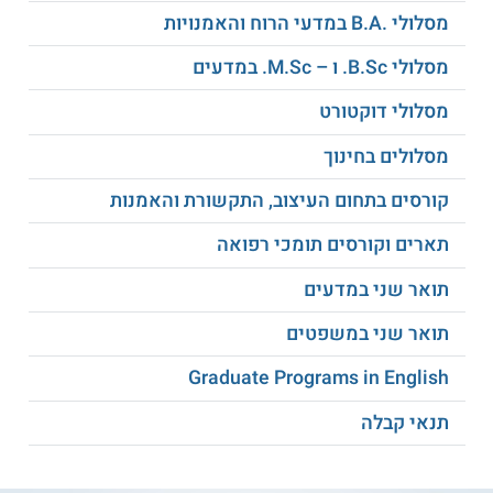
עבור בוגרי תואר שני במדעי המדינה ללא תזה, נדרשת עמידה
מסלולי .B.A במדעי הרוח והאמנויות
בקורסים שונים מן
התואר השני
וכן כתיבה של תזה מחקרית.
מועמדים שאינם בוגרי תחום מדעי המדינה יכולים להתקבל לפי
מסלולי B.Sc. ו – M.Sc. במדעים
מעבר השלמות אשר נקבעות על ידי המחלקה לפי הרקע הלימודי.
מסלולי דוקטורט
תעודה
מסלולים בחינוך
לבוגרים אשר עומדים בכל התנאים בהצלחה ניתן תואר שלישי
PhD במדעי המדינה מטעם אוניברסיטת בר אילן.
קורסים בתחום העיצוב, התקשורת והאמנות
למידע נוסף לחצו:
אוניברסיטת בר-אילן
תארים וקורסים תומכי רפואה
תואר שני במדעים
תואר שני במשפטים
Graduate Programs in English
תנאי קבלה