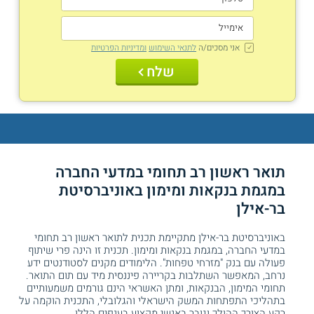
אני מסכים/ה
לתנאי השימוש
ומדיניות הפרטיות
שלח
תואר ראשון רב תחומי במדעי החברה
במגמת בנקאות ומימון באוניברסיטת
בר-אילן
באוניברסיטת בר-אילן מתקיימת תכנית לתואר ראשון רב תחומי
במדעי החברה, במגמת בנקאות ומימון. תכנית זו הינה פרי שיתוף
פעולה עם בנק "מזרחי טפחות". הלימודים מקנים לסטודנטים ידע
נרחב, המאפשר השתלבות בקריירה פיננסית מיד עם תום התואר.
תחומי המימון, הבנקאות, ומתן האשראי הינם גורמים משמעותיים
בתהליכי התפתחות המשק הישראלי והגלובלי, התכנית הוקמה על
רקע הצורך ההולך וגובר באנשי מקצוע בענפים הללו.