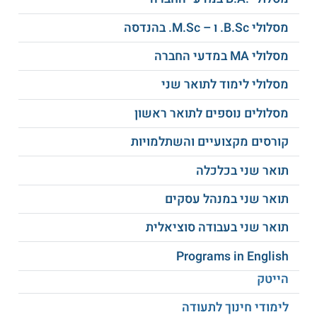
יתרונות התכנית
מסלולי B.Sc. ו – M.Sc. בהנדסה
בין יתרונות התכנית:
מסלולי MA במדעי החברה
התמקצעות -
התכנית חושפת למערכת
הבנקאית, למערכת הפיננסית, ולשוק ההון
מסלולי לימוד לתואר שני
בארץ ובעולם, ומאפשרת השתלבות בתפקידי
מפתח באותן מערכות.
מסלולים נוספים לתואר ראשון
פרקטיות -
הסטודנטים נחשפים באופן מעשי
קורסים מקצועיים והשתלמויות
לבנק "מזרחי טפחות", לרבות סיורים בבנק
והרצאות ייחודיות.
תואר שני בכלכלה
מלגות -
ניתן לקבל מלגות מטעם בנק "מזרחי
טפחות".
תואר שני במנהל עסקים
הלימודים מתאימים לאנשים עובדים -
הלימודים נערכים בשני ימי לימוד בשעות
תואר שני בעבודה סוציאלית
הצהריים, אחד מהם בזום, וכן בימי שישי.
תעסוקה -
לסטודנטים ניתנת ההזדמנות לעבוד
Programs in English
בבנק כבר בזמן לימודיהם.
הייטק
לימודי חינוך לתעודה
סגל