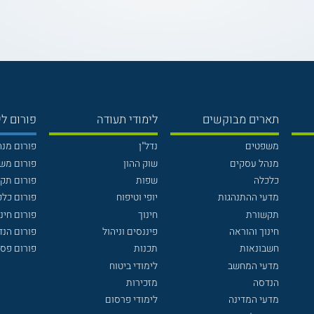
תארים מבוקשים
לימודי תעודה
פורום לי
משפטים
נדל"ן
פורום מנ
מנהל עסקים
שוק ההון
פורום מש
כלכלה
שפות
פורום תק
מדעי ההתנהגות
יופי וטיפוח
פורום כלכ
תקשורת
חינוך
פורום חינו
חינוך והוראה
פיננסים וניהול
פורום הנ
חשבונאות
תכנות
פורום פסי
מדעי המחשב
לימודי ביטוח
הנדסה
מזכירות
מדעי המדינה
לימודי פרסום