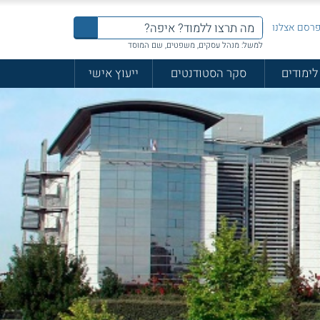
רסם אצלנו
למשל: מנהל עסקים, משפטים, שם המוסד
לימודים
סקר הסטודנטים
ייעוץ אישי