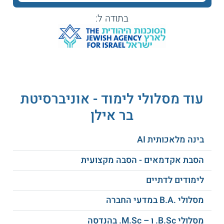
קראו עוד על
תואר שני בביולוגיה
בתודה ל:
מתכונת הלימוד
לימודי התואר נמשכים כשנתיים. מתכונת הלימוד כוללת קורסי
חובה וקורסי סמינר.
רוצים לשמור על הכדור? קראו גם על
תואר
עוד מסלולי לימוד - אוניברסיטת
שני בניהול משאבי טבע וסביבה
בר אילן
נושאי לימוד
בינה מלאכותית AI
הסבת אקדמאים - הסבה מקצועית
ניהול משאבי טבע
הזנת דגים
בישראל
לימודים לדתיים
מסלולי .B.A במדעי החברה
הקרקע כמערכת
זיהום סביבתי
הוליסטית
מסלולי B.Sc. ו – M.Sc. בהנדסה