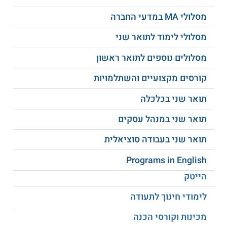
מסלולי MA במדעי החברה
אקולוגיה של מערכת
אקולוגיה של האבקה
הרבייה של חרקים
מסלולי לימוד לתואר שני
מסלולים נוספים לתואר ראשון
היבטים גנטיים
פסולת – ממטרד
ואקופיזיולוגיים של יער
למשאב
קורסים מקצועיים והשתלמויות
נטוע
תואר שני בכלכלה
מחלות צמחים
חקלאות מערכת
תואר שני במנהל עסקים
וההשלכות שלהן על
השורשים
הסביבה
תואר שני בעבודה סוציאלית
Programs in English
אנליזה וסלקציה
גנומית של צמחים
ועוד
הייטק
ובעלי חיים
לימודי חינוך לתעודה
על מוסד הלימודים
מכינות וקורסי הכנה