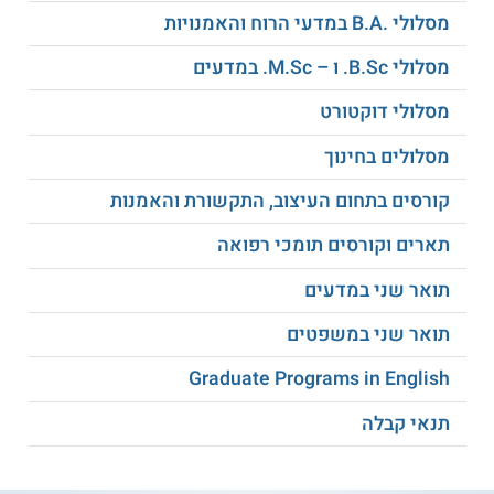
קריירות מגוונות לתעשייה ולמחקר בארץ
מסלולי .B.A במדעי הרוח והאמנויות
ובעולם.
מסלולי B.Sc. ו – M.Sc. במדעים
קמפוס תומך ומעודד מצוינות, חשיבה חוצה
תחומים, והערכה אקדמית גבוהה.
מסלולי דוקטורט
מסלולים בחינוך
באופן אישי - זה מה שהופך את המסלול לייחודי:
קורסים בתחום העיצוב, התקשורת והאמנות
המסלול אינו רק מפתח כלי חשיבה; הוא נותן לך לגרום
למדע
לדבר. בקמפוס אוניברסיטת בר-אילן מקבלים חיבור אמיתי בין
תיאוריה לשדה, בין הפיזיקה הדקה לבין הקוד אשר הופך את
תארים וקורסים תומכי רפואה
העולם לחכם יותר.
תואר שני במדעים
למידע נוסף לחצו:
אוניברסיטת בר-אילן
תואר שני במשפטים
Graduate Programs in English
תנאי קבלה